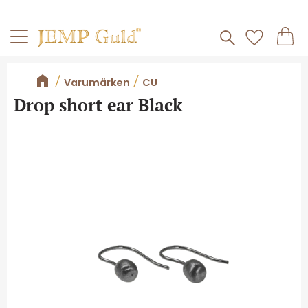
Frakt 59kr
Kundv
Meny
Favorite
Varumärken
CU
Drop short ear Black