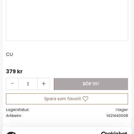
CU
379
kr
-
+
Lägg till i favoriter
Lagerstatus
I lager
Artikelnr
1421440008