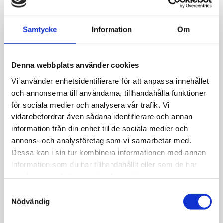
Allmänt
Liten svartplätterad silverdroppe på krok.
Samtycke
Information
Om
Ca 7 mm lång
Denna webbplats använder cookies
Vi använder enhetsidentifierare för att anpassa innehållet
och annonserna till användarna, tillhandahålla funktioner
för sociala medier och analysera vår trafik. Vi
JEMP Guld
vidarebefordrar även sådana identifierare och annan
information från din enhet till de sociala medier och
Kungsgatan 30
annons- och analysföretag som vi samarbetar med.
736 32 Kungsör
Dessa kan i sin tur kombinera informationen med annan
Hitta hit
information som du har tillhandahållit eller som de har
samlat in när du har använt deras tjänster.
Telefon: 0227-294 05
shop@jempguld.se
S
Nödvändig
a
Öppettider
m