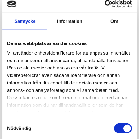
Allmänt
Samtycke
Information
Om
En resa till paradiset: Detta tropisk-ins
Denna webbplats använder cookies
Vi använder enhetsidentifierare för att anpassa innehållet
Lås: Karbinhake
och annonserna till användarna, tillhandahålla funktioner
för sociala medier och analysera vår trafik. Vi
Material: Sterling silver
vidarebefordrar även sådana identifierare och annan
information från din enhet till de sociala medier och
annons- och analysföretag som vi samarbetar med.
Dessa kan i sin tur kombinera informationen med annan
information som du har tillhandahållit eller som de har
samlat in när du har använt deras tjänster.
JEMP Guld
S
Nödvändig
a
Kungsgatan 30
m