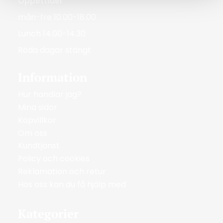
Öppettider
mån-fre 10.00-18.00
Lunch 14.00-14.30
Röda dagar stängt
Information
Hur handlar jag?
Mina sidor
Köpvillkor
Om oss
Kundtjänst
Policy och cookies
Reklamation och retur
Hos oss kan du få hjälp med
Kategorier