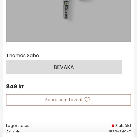
Thomas Sabo
BEVAKA
849
kr
Lägg till i favoriter
Lagerstatus
Slutsåld
Artikelnr
1833-340-7