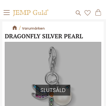
Frakt 59kr
Kundv
Meny
Favorite
Varumärken
DRAGONFLY SILVER PEARL
SLUTSÅLD