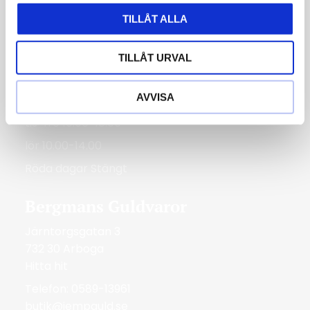
Kungsgatan 30
736 32 Kungsör
TILLÅT ALLA
Hitta hit
TILLÅT URVAL
Telefon: 0227-294 05
shop@jempguld.se
AVVISA
Öppettider
tis-fre 10.00-18.00
lör 10.00-14.00
Röda dagar Stängt
Bergmans Guldvaror
Järntorgsgatan 3
732 30 Arboga
Hitta hit
Telefon: 0589-13961
butik@jempguld.se