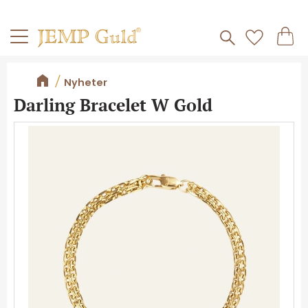
Frakt 59kr
Kundv
Meny
Favorite
Nyheter
Darling Bracelet W Gold