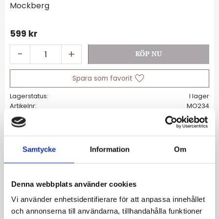
Mockberg
599
kr
-
+
Lägg till i favoriter
Lagerstatus
I lager
Artikelnr
MO234
Allmänt
Samtycke
Information
Om
Det här armbandet är en tidlös klassiker. Det
passar till allt och kan bäras av kvinnor i alla
Denna webbplats använder cookies
åldrar. Matcha tillsammans med Darling
Vi använder enhetsidentifierare för att anpassa innehållet
necklace eller bär ensamt. Armbandet är
och annonserna till användarna, tillhandahålla funktioner
tillverkat i massivt rostfritt stål som sedan