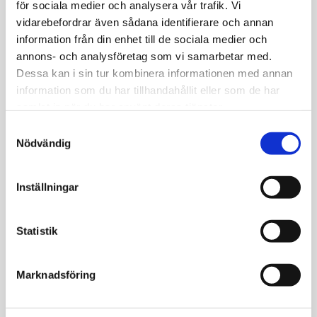
för sociala medier och analysera vår trafik. Vi
har en 18K guld PVD-beläggning vilket gör det
vidarebefordrar även sådana identifierare och annan
mycket slitstarkt och dessutom vattentålig.
information från din enhet till de sociala medier och
Bada, duscha och träna i detta armband utan
annons- och analysföretag som vi samarbetar med.
att oroa dig för att det ska tappa färg.
Dessa kan i sin tur kombinera informationen med annan
Förlängningskedjan går att ta av om man
information som du har tillhandahållit eller som de har
önskar.
samlat in när du har använt deras tjänster.
S
Färg: Guld
Nödvändig
a
Material: Stål
m
Storlek: 16 + 3 cm
t
Inställningar
Plätering: 18K guld PVD-beläggning
y
c
k
Statistik
e
s
Marknadsföring
v
JEMP Guld
a
l