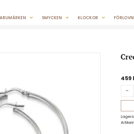
0227-294 05
shop@jempguld.se
Tis-Fre: 10.00-18.00 Lör: 10.00-14.00
ARUMÄRKEN
SMYCKEN
KLOCKOR
FÖRLOVNI
Cre
459
-
Lagers
Artikel