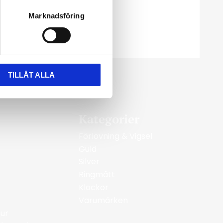
Marknadsföring
TILLÅT ALLA
Kategorier
Förlovning & Vigsel
Guld
Silver
Ringmått
Klockor
Varumärken
ur