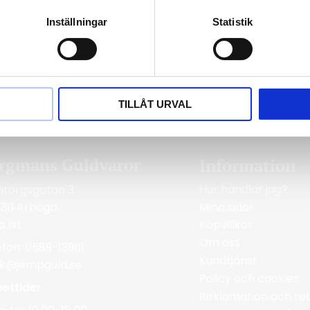
Inställningar
Statistik
TILLÅT URVAL
rgmans Guldvaror
Information
Hur handlar jag?
ntorgsgatan 3
Mina sidor
 30 Arboga
a hit
Köpvillkor
Om oss
efon: 0589-13961
Kundtjänst
ik@jempguld.se
Policy och cookies
ettider
Reklamation och ret