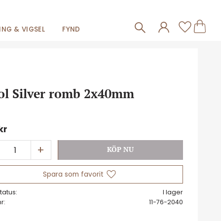
Frakt 59kr
Kundva
Favorit
NG & VIGSEL
FYND
ol Silver romb 2x40mm
kr
+
Lägg till i favoriter
tatus
I lager
nr
11-76-2040