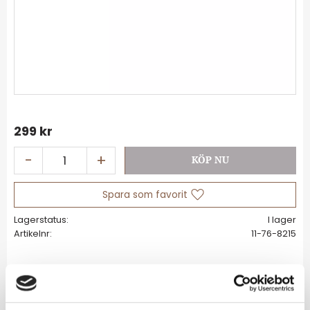
299
kr
-
+
Lägg till i favoriter
Lagerstatus
I lager
Artikelnr
11-76-8215
Allmänt