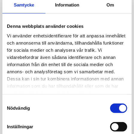
Creol i förgyllt silver.
Samtycke
Information
Om
Denna webbplats använder cookies
Vi använder enhetsidentifierare för att anpassa innehållet
Storlek: 2,2*15 mm
och annonserna till användarna, tillhandahålla funktioner
för sociala medier och analysera vår trafik. Vi
vidarebefordrar även sådana identifierare och annan
information från din enhet till de sociala medier och
annons- och analysföretag som vi samarbetar med.
Dessa kan i sin tur kombinera informationen med annan
JEMP Guld
information som du har tillhandahållit eller som de har
samlat in när du har använt deras tjänster.
Kungsgatan 30
S
736 32 Kungsör
Nödvändig
a
Hitta hit
m
Telefon: 0227-294 05
t
Inställningar
shop@jempguld.se
y