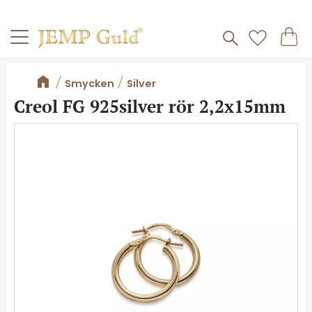
Frakt 59kr
Kundv
Meny
Favorite
Smycken
Silver
Creol FG 925silver rör 2,2x15mm