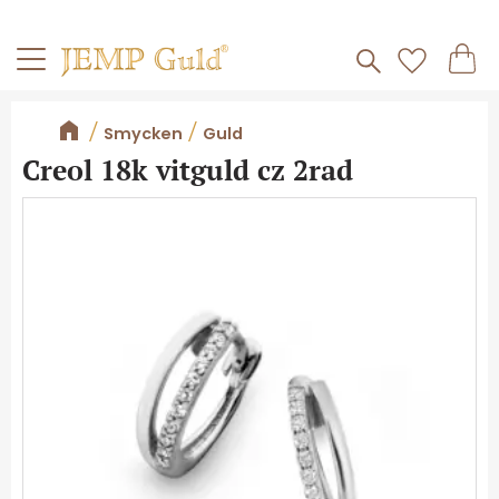
Frakt 59kr
Kundv
Meny
Favorite
Smycken
Guld
Creol 18k vitguld cz 2rad