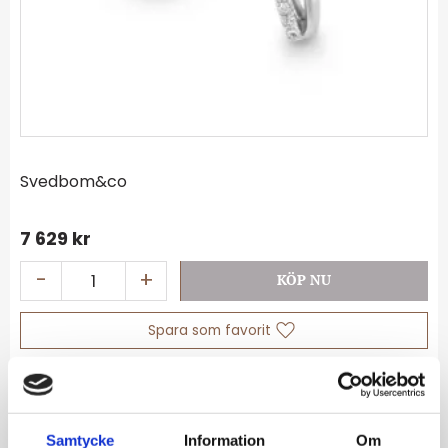
Svedbom&co
7 629
kr
-
+
Lägg till i favoriter
Lagerstatus
I lager
Artikelnr
01-74-312
Samtycke
Information
Om