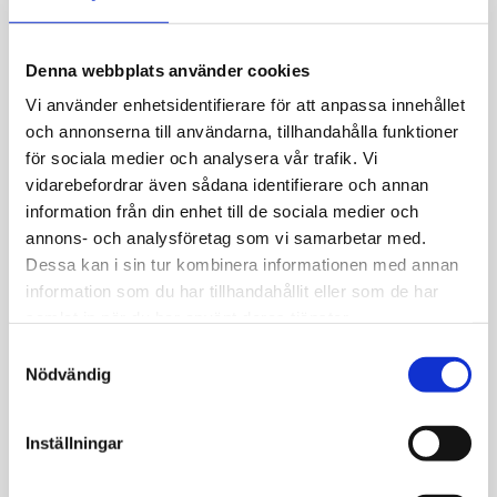
Allmänt
Örhängen i 18k vitguld, creol tvåradig
Denna webbplats använder cookies
med cz stenar.
Vi använder enhetsidentifierare för att anpassa innehållet
Nettovikt: 2.3 g
och annonserna till användarna, tillhandahålla funktioner
för sociala medier och analysera vår trafik. Vi
vidarebefordrar även sådana identifierare och annan
information från din enhet till de sociala medier och
annons- och analysföretag som vi samarbetar med.
JEMP Guld
Dessa kan i sin tur kombinera informationen med annan
information som du har tillhandahållit eller som de har
Kungsgatan 30
samlat in när du har använt deras tjänster.
736 32 Kungsör
S
Hitta hit
Nödvändig
a
Telefon: 0227-294 05
m
shop@jempguld.se
t
Inställningar
Öppettider
y
c
tis-fre 10.00-18.00