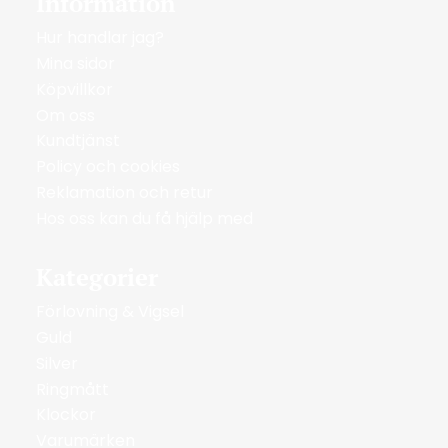
Information
Hur handlar jag?
Mina sidor
Köpvillkor
Om oss
Kundtjänst
Policy och cookies
Reklamation och retur
Hos oss kan du få hjälp med
Kategorier
Förlovning & Vigsel
Guld
Silver
Ringmått
Klockor
Varumärken