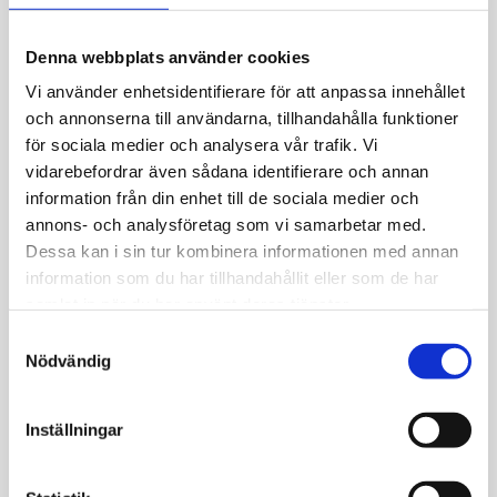
Allmänt
Creol 18k rödguld med kulor 2,9*15mm
Denna webbplats använder cookies
Nettovikt: 2.09 g
Vi använder enhetsidentifierare för att anpassa innehållet
och annonserna till användarna, tillhandahålla funktioner
för sociala medier och analysera vår trafik. Vi
vidarebefordrar även sådana identifierare och annan
information från din enhet till de sociala medier och
annons- och analysföretag som vi samarbetar med.
JEMP Guld
Dessa kan i sin tur kombinera informationen med annan
Kungsgatan 30
information som du har tillhandahållit eller som de har
736 32 Kungsör
samlat in när du har använt deras tjänster.
Hitta hit
S
Nödvändig
a
Telefon: 0227-294 05
m
shop@jempguld.se
t
Inställningar
Öppettider
y
tis-fre 10.00-18.00
c