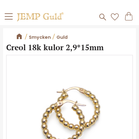
Frakt 59kr
Kundv
Meny
Favorite
Smycken
Guld
Creol 18k kulor 2,9*15mm