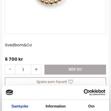
Svedbom&Co
6 700
kr
-
+
Lägg till i favoriter
Lagerstatus
I lager
Artikelnr
01-76-815
Samtycke
Information
Om