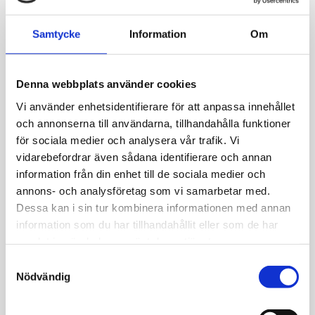
Allmänt
Samtycke
Information
Om
Tunn kedja med hänge i vacker sträv yta. 
Denna webbplats använder cookies
Vacker design som kan bäras själv eller i
Vi använder enhetsidentifierare för att anpassa innehållet
Längd: 45 cm. 
och annonserna till användarna, tillhandahålla funktioner
Hängets längd: 20 mm.Material: Silver ell
för sociala medier och analysera vår trafik. Vi
vidarebefordrar även sådana identifierare och annan
information från din enhet till de sociala medier och
annons- och analysföretag som vi samarbetar med.
Dessa kan i sin tur kombinera informationen med annan
information som du har tillhandahållit eller som de har
JEMP Guld
samlat in när du har använt deras tjänster.
S
Kungsgatan 30
Nödvändig
a
736 32 Kungsör
m
Hitta hit
t