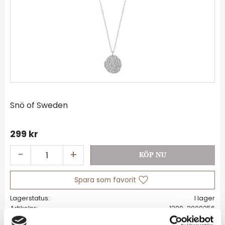
Snö of Sweden
299
kr
-
+
Lägg till i favoriter
Lagerstatus
I lager
Artikelnr
1200-2000256