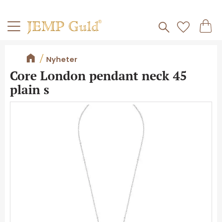
Frakt 59kr
Kundv
Meny
Favorite
Nyheter
Core London pendant neck 45
plain s