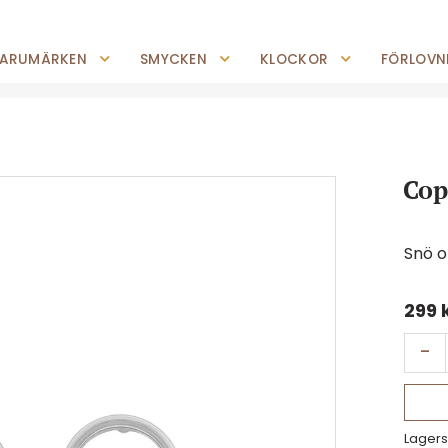
0227-294 05
shop@jempguld.se
Tis-Fre: 10.00-18.00 Lör: 10.00-14.00
ARUMÄRKEN
SMYCKEN
KLOCKOR
FÖRLOVNI
Cop
Snö 
299
-
Lagers