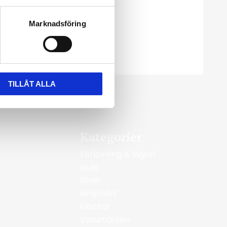
Marknadsföring
TILLÅT ALLA
Kategorier
Förlovning & Vigsel
Guld
Silver
Ringmått
Klockor
Varumärken