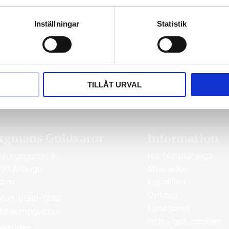
g med cubic zirconia stenar.
Inställningar
Statistik
TILLÅT URVAL
rgmans Guldvaror
Information
Hur handlar jag?
ntorgsgatan 3
Mina sidor
 30 Arboga
a hit
Köpvillkor
Om oss
efon: 0589-13961
Kundtjänst
ik@jempguld.se
Policy och cookies
ettider