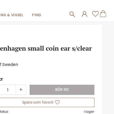
Frakt 59kr
Kundva
Favorit
NG & VIGSEL
FYND
enhagen small coin ear s/clear
of Sweden
kr
+
Lägg till i favoriter
tatus
I lager