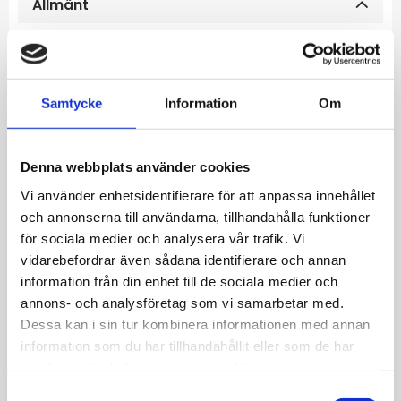
Allmänt
Rund klackring i Stål med blank finish.
Bredd: 10 mm
Samtycke
Information
Om
Storlek: Mäts i innerdiameter
Denna webbplats använder cookies
Färg: Stål
Vi använder enhetsidentifierare för att anpassa innehållet
och annonserna till användarna, tillhandahålla funktioner
Material: Stål
för sociala medier och analysera vår trafik. Vi
vidarebefordrar även sådana identifierare och annan
information från din enhet till de sociala medier och
Storlek: XS= 18,5/58
annons- och analysföretag som vi samarbetar med.
Dessa kan i sin tur kombinera informationen med annan
information som du har tillhandahållit eller som de har
samlat in när du har använt deras tjänster.
S