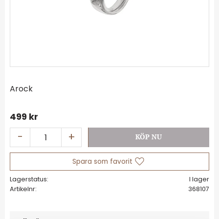
Arock
499
kr
-
+
Lägg till i favoriter
Lagerstatus
I lager
Artikelnr
368107