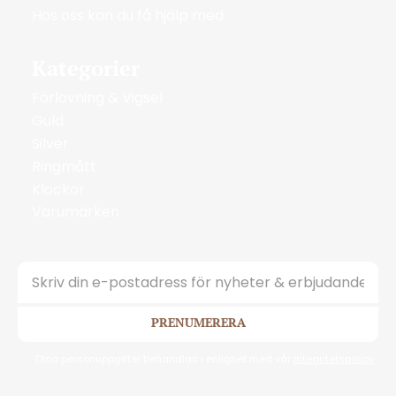
Hos oss kan du få hjälp med
Kategorier
Förlovning & Vigsel
Guld
Silver
Ringmått
Klockor
Varumärken
PRENUMERERA
Dina personuppgifter behandlas i enlighet med vår
integritetspolicy
.