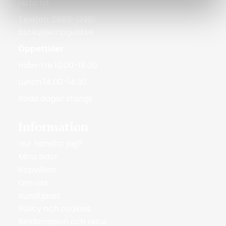
Hitta hit
Telefon: 0589-13961
butik@jempguld.se
Öppettider
mån-fre 10.00-18.00
Lunch 14.00-14.30
Röda dagar stängt
Information
Hur handlar jag?
Mina sidor
Köpvillkor
Om oss
Kundtjänst
Policy och cookies
Reklamation och retur