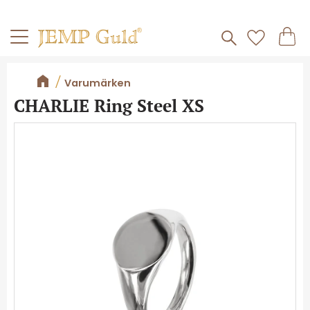
Frakt 59kr
Kundv
Meny
Favorite
Varumärken
CHARLIE Ring Steel XS