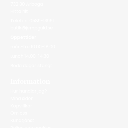
732 30 Arboga
Hitta hit
Telefon: 0589-13961
butik@jempguld.se
Öppettider
mån-fre 10.00-18.00
Lunch 14.00-14.30
Röda dagar stängt
Information
Hur handlar jag?
Mina sidor
Köpvillkor
Om oss
Kundtjänst
Policy och cookies