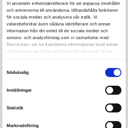
Vi använder enhetsidentifierare för att anpassa innehållet
och annonserna till användarna, tillhandahålla funktioner
Gör ett personligt uttalande med detta enkla
för sociala medier och analysera vår trafik. Vi
hjärta. Det är tillverkat av återvunnet silver
vidarebefordrar även sådana identifierare och annan
och har en högkvalitativ 18k guldplätering. Du
information från din enhet till de sociala medier och
kan få det graverat med bokstäver, siffror
annons- och analysföretag som vi samarbetar med.
eller symboler som du vill. En perfekt present
Dessa kan i sin tur kombinera informationen med annan
till din favoritperson vid ett speciellt tillfälle.
information som du har tillhandahållit eller som de har
Tack vare Connect-öglan kan du fästa den
samlat in när du har använt deras tjänster.
här guldfärgade charmen på halsband och
S
armband med andra charm-hängsmycken.
Nödvändig
a
Höjd: ca 18,50 mm (0,73 tum)
m
Bredd: ca 15,50 mm (0,61 tum)
t
Inställningar
y
Charm Club Connect
✓
c
k
Statistik
Charm Club Original
✕
e
s
Marknadsföring