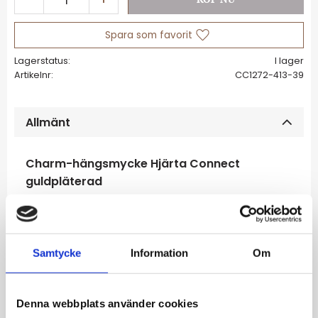
Lägg till i favoriter
Lagerstatus
I lager
Artikelnr
CC1272-413-39
Allmänt
Charm-hängsmycke Hjärta Connect
guldpläterad
Hänge i form av ett hjärta tillverkat av
återvunnet silver med 18k guldplätering
Kan graveras med bokstäver, siffror
Samtycke
Information
Om
eller symboler
Enkelt att fästa på halsband och
armband med Connect Link tack vare
Denna webbplats använder cookies
den enkla öglan