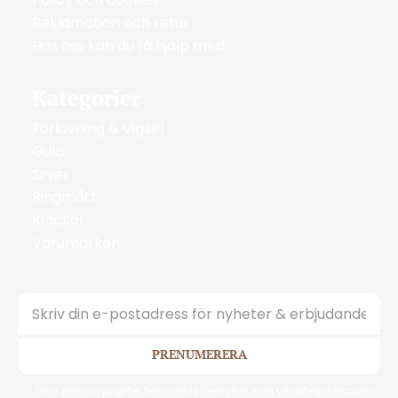
Reklamation och retur
Hos oss kan du få hjälp med
Kategorier
Förlovning & Vigsel
Guld
Silver
Ringmått
Klockor
Varumärken
PRENUMERERA
Dina personuppgifter behandlas i enlighet med vår
integritetspolicy
.