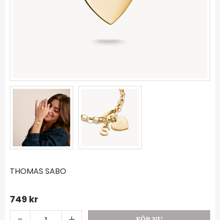
THOMAS SABO
749
kr
-
+