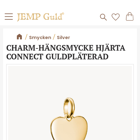
Frakt 59kr
Kundv
Meny
Favorite
Smycken
Silver
CHARM-HÄNGSMYCKE HJÄRTA
CONNECT GULDPLÄTERAD