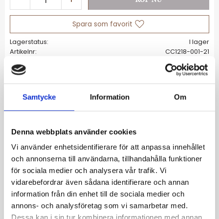
Lägg till i favoriter
Lagerstatus
I lager
Artikelnr
CC1218-001-21
Allmänt
Samtycke
Information
Om
Charm-hängsmycke bokstaven L Connect
silver
Denna webbplats använder cookies
Charm i form av bokstaven L
Vi använder enhetsidentifierare för att anpassa innehållet
Tillverkat av återvunnet silver i en linjär,
och annonserna till användarna, tillhandahålla funktioner
tidlös design
för sociala medier och analysera vår trafik. Vi
Med filigran ögla för att kombinera med
vidarebefordrar även sådana identifierare och annan
armband och halsband
information från din enhet till de sociala medier och
Höjd: ca 18,00 mm (0,71 tum)
annons- och analysföretag som vi samarbetar med.
Bredd: ca 7,00 mm (0,28 tum)
Dessa kan i sin tur kombinera informationen med annan