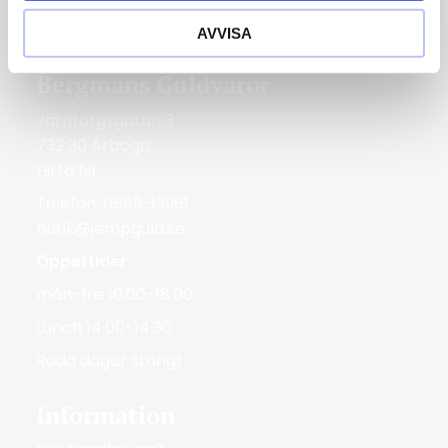
Röda dagar Stängt
AVVISA
Bergmans Guldvaror
Järntorgsgatan 3
732 30 Arboga
Hitta hit
Telefon: 0589-13961
butik@jempguld.se
Öppettider
mån-fre 10.00-18.00
Lunch 14.00-14.30
Röda dagar stängt
Information