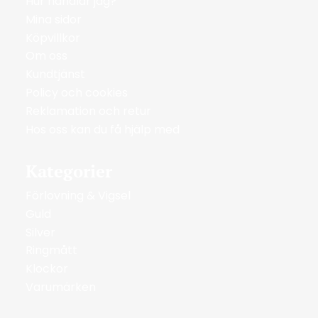
Hur handlar jag?
Mina sidor
Köpvillkor
Om oss
Kundtjänst
Policy och cookies
Reklamation och retur
Hos oss kan du få hjälp med
Kategorier
Förlovning & Vigsel
Guld
Silver
Ringmått
Klockor
Varumärken