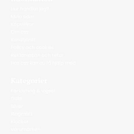
Hur handlar jag?
Mina sidor
Köpvillkor
Om oss
Kundtjänst
Policy och cookies
Reklamation och retur
Hos oss kan du få hjälp med
Kategorier
Förlovning & Vigsel
Guld
Silver
Ringmått
Klockor
Varumärken