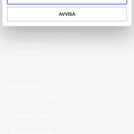
lör 10.00-14.00
AVVISA
Röda dagar Stängt
Bergmans Guldvaror
Järntorgsgatan 3
732 30 Arboga
Hitta hit
Telefon: 0589-13961
butik@jempguld.se
Öppettider
mån-fre 10.00-18.00
Lunch 14.00-14.30
Röda dagar stängt
Information