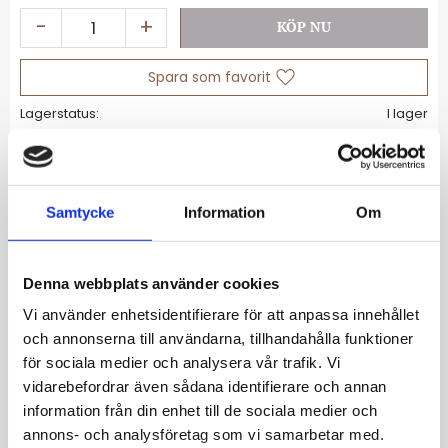
-
+
Lägg till i favoriter
Lagerstatus
I lager
Artikelnr
CC1207-413-39
Allmänt
Samtycke
Information
Om
Charm-hängsmycke bokstaven A Connect
guldpläterad
Denna webbplats använder cookies
Vi använder enhetsidentifierare för att anpassa innehållet
Letter charm tillverkad av återvunnet
och annonserna till användarna, tillhandahålla funktioner
925 silver med 18k guldplätering
för sociala medier och analysera vår trafik. Vi
Smidig design i form av bokstaven A
vidarebefordrar även sådana identifierare och annan
Kan kombineras med halsband och
information från din enhet till de sociala medier och
armband efter önskemål
annons- och analysföretag som vi samarbetar med.