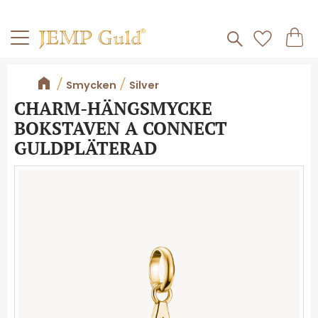
Frakt 59kr
Kundv
Meny
Favorite
Smycken
Silver
CHARM-HÄNGSMYCKE
BOKSTAVEN A CONNECT
GULDPLÄTERAD