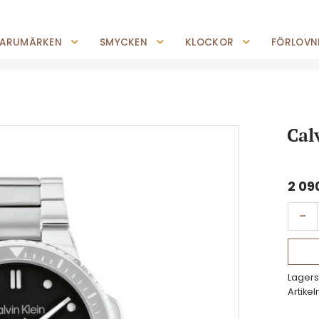
0227-294 05
shop@jempguld.se
Tis-Fre: 10.00-18.00 Lör: 10.00-14.00
ARUMÄRKEN
SMYCKEN
KLOCKOR
FÖRLOVNI
Cal
2 09
-
Lagers
Artikel