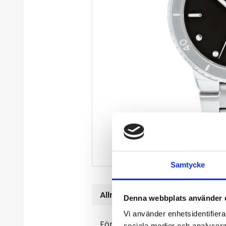
Samtycke
Allmänt
Denna webbplats använder 
Vi använder enhetsidentifierar
För vem: Herr
sociala medier och analysera 