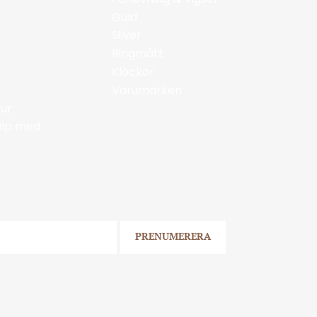
Guld
Silver
Ringmått
Klockor
Varumärken
ur
jälp med
PRENUMERERA