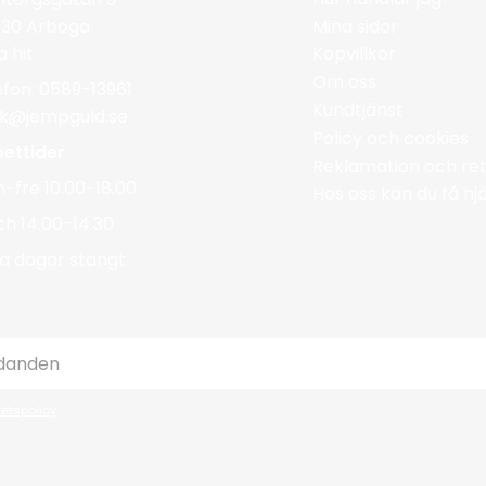
Mina sidor
 30 Arboga
a hit
Köpvillkor
Om oss
efon: 0589-13961
Kundtjänst
ik@jempguld.se
Policy och cookies
ettider
Reklamation och ret
-fre 10.00-18.00
Hos oss kan du få h
ch 14.00-14.30
a dagar stängt
tetspolicy
.