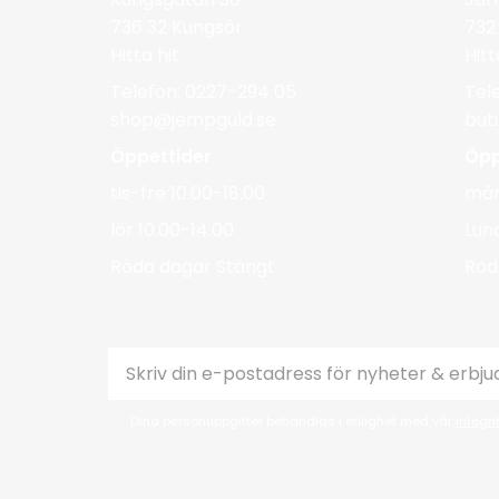
736 32 Kungsör
732
Hitta hit
Hitt
Telefon: 0227-294 05
Tel
shop@jempguld.se
but
Öppettider
Öpp
tis-fre 10.00-18.00
mån
lör 10.00-14.00
Lun
Röda dagar Stängt
Röd
Dina personuppgifter behandlas i enlighet med vår
integri