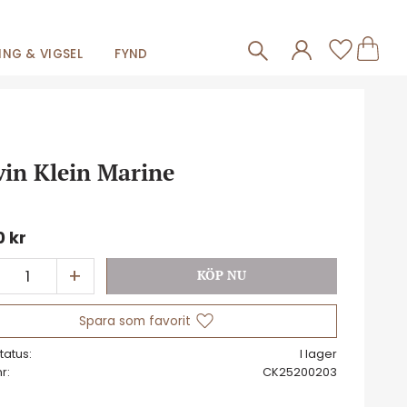
Frakt 59kr
Kundva
Favorit
NG & VIGSEL
FYND
vin Klein Marine
0
kr
+
Lägg till i favoriter
tatus
I lager
nr
CK25200203