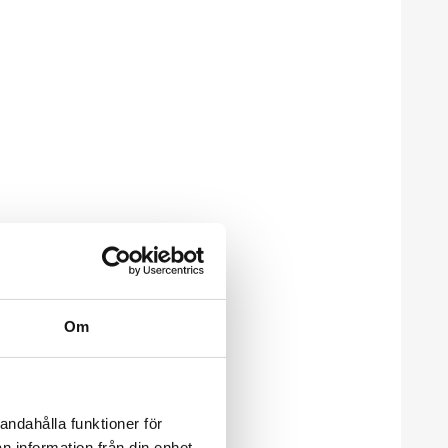
Om
andahålla funktioner för
n information från din enhet