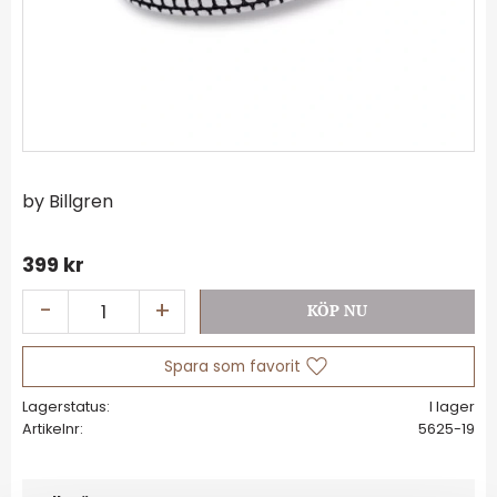
by Billgren
399
kr
-
+
Lägg till i favoriter
Lagerstatus
I lager
Artikelnr
5625-19