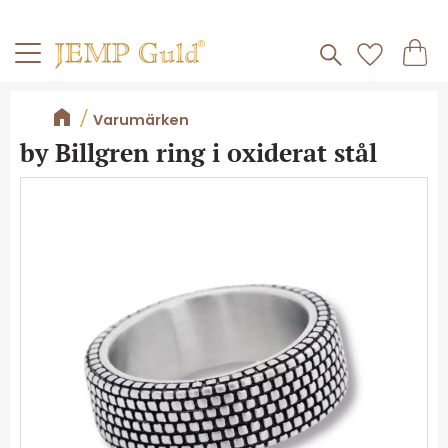
Frakt 59kr
Kundv
Meny
Favorite
Varumärken
by Billgren ring i oxiderat stål