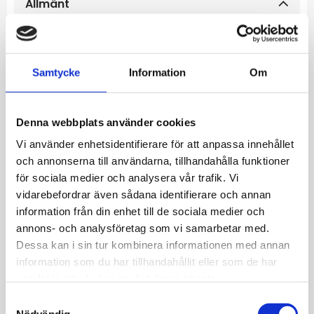
Allmänt
By Billgrens stålfärgade ring Calvin har en
strilren finish som lyfter din stil till nästa nivå.
Samtycke
Information
Om
Köp den till dig själv eller ge bort den som
gåva till någon du tycker om.
Denna webbplats använder cookies
Vi använder enhetsidentifierare för att anpassa innehållet
Material:
Ringen är tillverkad av rostfritt stål
och annonserna till användarna, tillhandahålla funktioner
som gör att den är tålig och inte missfärgas.
för sociala medier och analysera vår trafik. Vi
Färg:
Stål
vidarebefordrar även sådana identifierare och annan
Bredd:
8 mm
information från din enhet till de sociala medier och
Storlek diameter (innermått):
19 mm (stl S)
annons- och analysföretag som vi samarbetar med.
Dessa kan i sin tur kombinera informationen med annan
information som du har tillhandahållit eller som de har
samlat in när du har använt deras tjänster.
S
Nödvändig