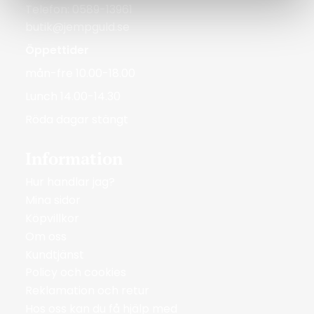
Telefon: 0589-13961
butik@jempguld.se
Öppettider
mån-fre 10.00-18.00
Lunch 14.00-14.30
Röda dagar stängt
Information
Hur handlar jag?
Mina sidor
Köpvillkor
Om oss
Kundtjänst
Policy och cookies
Reklamation och retur
Hos oss kan du få hjälp med