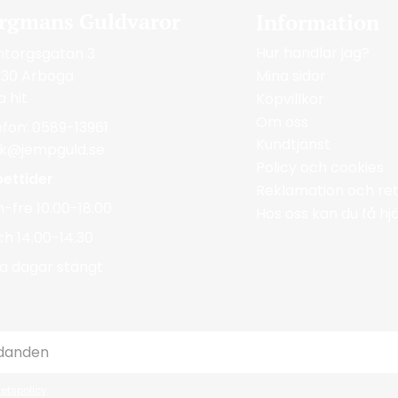
rgmans Guldvaror
Information
Hur handlar jag?
ntorgsgatan 3
Mina sidor
 30 Arboga
a hit
Köpvillkor
Om oss
efon: 0589-13961
Kundtjänst
ik@jempguld.se
Policy och cookies
ettider
Reklamation och ret
-fre 10.00-18.00
Hos oss kan du få h
ch 14.00-14.30
a dagar stängt
tetspolicy
.