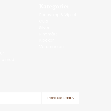
Kategorier
Förlovning & Vigsel
Guld
Silver
Ringmått
Klockor
Varumärken
ur
jälp med
PRENUMERERA