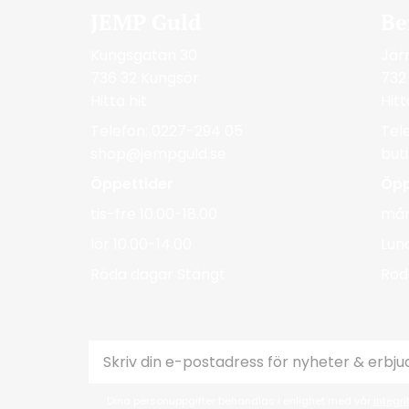
JEMP Guld
Be
Kungsgatan 30
Jär
736 32 Kungsör
732
Hitta hit
Hitt
Telefon: 0227-294 05
Tel
shop@jempguld.se
but
Öppettider
Öpp
tis-fre 10.00-18.00
mån
lör 10.00-14.00
Lun
Röda dagar Stängt
Röd
Dina personuppgifter behandlas i enlighet med vår
integri