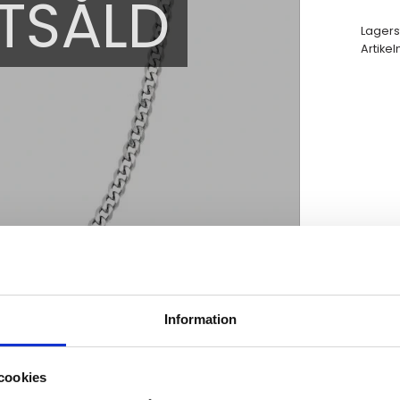
TSÅLD
Lagers
Artikel
Information
cookies
änk kommer aldrig vara fel!