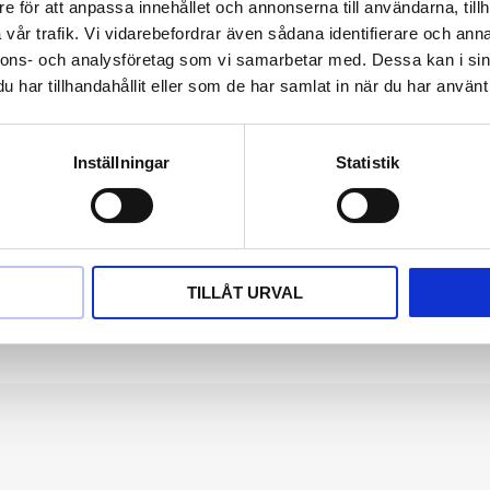
e för att anpassa innehållet och annonserna till användarna, tillh
ljsamt mot huden tack vare dess
vår trafik. Vi vidarebefordrar även sådana identifierare och anna
m helst. Det är du som sätter
nnons- och analysföretag som vi samarbetar med. Dessa kan i sin
har tillhandahållit eller som de har samlat in när du har använt 
ostfritt stål som gör att det är tåligt
Inställningar
Statistik
n bra för dig som lider av nickelallergi
kningar eller reaktioner av stål.
TILLÅT URVAL