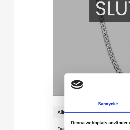
SLU
Samtycke
Allmänt
Denna webbplats använder 
Detta stålhalsband med pansarl