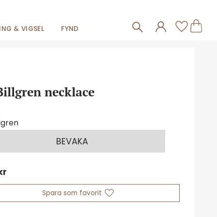
Frakt 59kr
Kundva
Favorit
NG & VIGSEL
FYND
Billgren necklace
llgren
BEVAKA
kr
Lägg till i favoriter