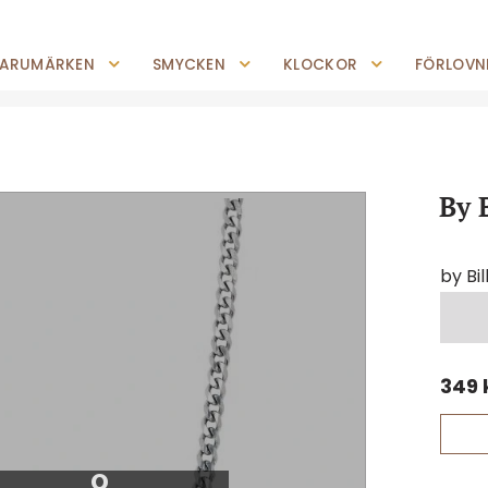
0227-294 05
shop@jempguld.se
Tis-Fre: 10.00-18.00 Lör: 10.00-14.00
ARUMÄRKEN
SMYCKEN
KLOCKOR
FÖRLOVNI
By 
by Bi
349