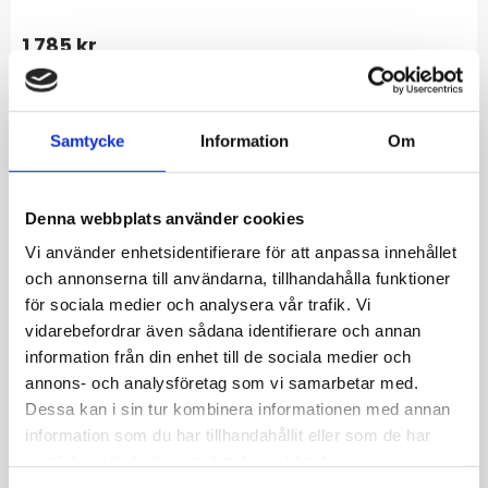
1 785
kr
-
+
Samtycke
Information
Om
Lägg till i favoriter
Lagerstatus
I lager
Artikelnr
BSK060-18YG
Denna webbplats använder cookies
Vi använder enhetsidentifierare för att anpassa innehållet
Allmänt
och annonserna till användarna, tillhandahålla funktioner
för sociala medier och analysera vår trafik. Vi
vidarebefordrar även sådana identifierare och annan
Vacker X-länk i återvunnet 925 silver.
information från din enhet till de sociala medier och
Mått: 7,8 x 1,5 mm
annons- och analysföretag som vi samarbetar med.
Längd: 18 cm
Dessa kan i sin tur kombinera informationen med annan
information som du har tillhandahållit eller som de har
samlat in när du har använt deras tjänster.