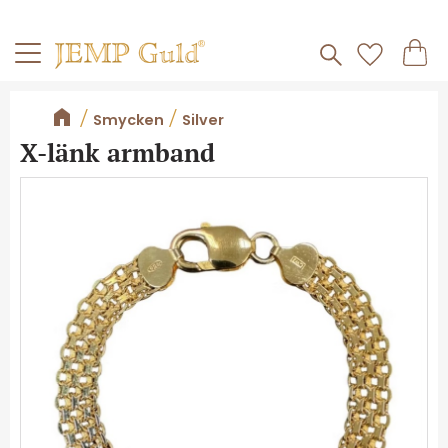
Frakt 59kr
Kundv
Meny
Favorite
Smycken
Silver
X-länk armband