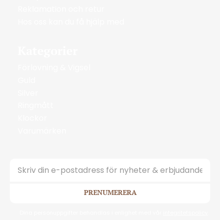
Reklamation och retur
Hos oss kan du få hjälp med
Kategorier
Förlovning & Vigsel
Guld
Silver
Ringmått
Klockor
Varumärken
PRENUMERERA
Dina personuppgifter behandlas i enlighet med vår
integritetspolicy
.