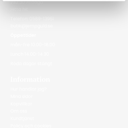
732 30 Arboga
Hitta hit
Telefon: 0589-13961
butik@jempguld.se
Öppettider
mån-fre 10.00-18.00
Lunch 14.00-14.30
Röda dagar stängt
Information
Hur handlar jag?
Mina sidor
Köpvillkor
Om oss
Kundtjänst
Policy och cookies