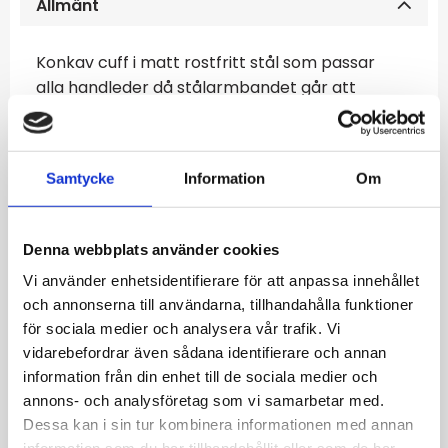
Allmänt
Konkav cuff i matt rostfritt stål som passar
alla handleder då stålarmbandet går att
klämma ihop till önskad storlek. Det stela
stålarmbandet är en klassisk och tidlös
accessoar som passar utmärkt till en
Samtycke
Information
Om
uppklädd look.
Armbandet är tillverkat av rostfritt stål som
gör att armbandet är tåligt och inte
Denna webbplats använder cookies
missfärgas.
Vi använder enhetsidentifierare för att anpassa innehållet
och annonserna till användarna, tillhandahålla funktioner
Specifikationer
för sociala medier och analysera vår trafik. Vi
Material:
Rostfritt stål
vidarebefordrar även sådana identifierare och annan
Färg:
Stål
information från din enhet till de sociala medier och
Bredd:
8 mm
annons- och analysföretag som vi samarbetar med.
Längd:
One size (Går att klämma ihop till
Dessa kan i sin tur kombinera informationen med annan
önskad storlek)