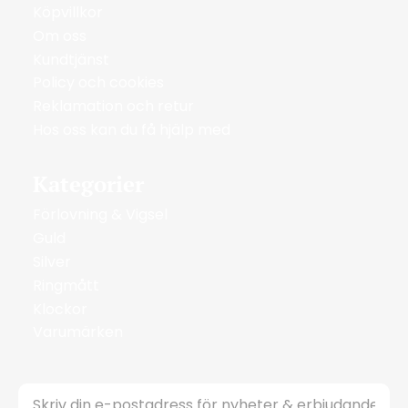
Köpvillkor
Om oss
Kundtjänst
Policy och cookies
Reklamation och retur
Hos oss kan du få hjälp med
Kategorier
Förlovning & Vigsel
Guld
Silver
Ringmått
Klockor
Varumärken