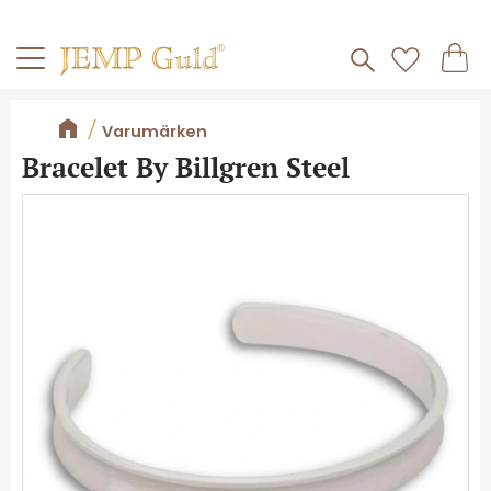
Frakt 59kr
Kundv
Meny
Favorite
Varumärken
Bracelet By Billgren Steel