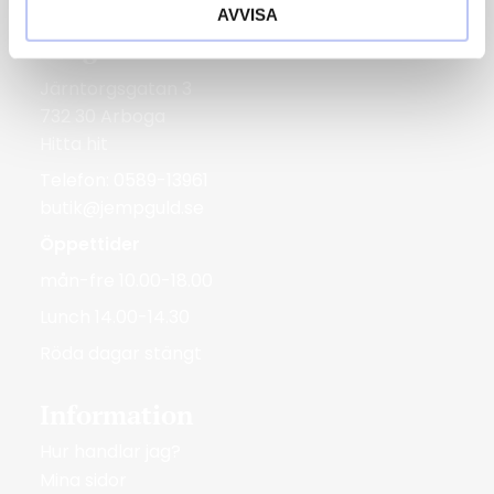
AVVISA
Bergmans Guldvaror
Järntorgsgatan 3
732 30 Arboga
Hitta hit
Telefon: 0589-13961
butik@jempguld.se
Öppettider
mån-fre 10.00-18.00
Lunch 14.00-14.30
Röda dagar stängt
Information
Hur handlar jag?
Mina sidor