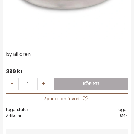
by Billgren
399
kr
-
+
Lägg till i favoriter
Lagerstatus
I lager
Artikelnr
8164