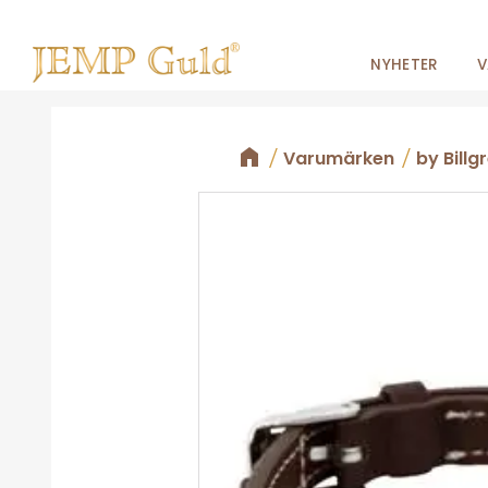
NYHETER
V
Varumärken
by Billg