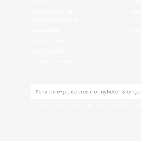
Hitta hit
Hitt
Telefon: 0227-294 05
Tel
shop@jempguld.se
but
Öppettider
Öpp
tis-fre 10.00-18.00
mån
lör 10.00-14.00
Lun
Röda dagar Stängt
Röd
Dina personuppgifter behandlas i enlighet med vår
integri