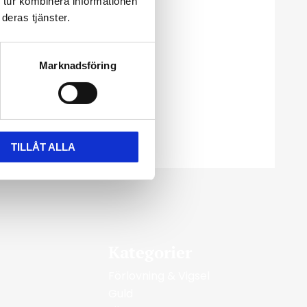
 tur kombinera informationen
deras tjänster.
Marknadsföring
TILLÅT ALLA
Kategorier
Förlovning & Vigsel
Guld