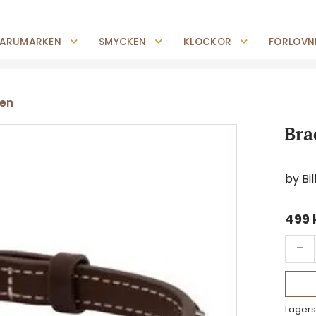
0227-294 05
shop@jempguld.se
Tis-Fre: 10.00-18.00 Lör: 10.00-14.00
ARUMÄRKEN
SMYCKEN
KLOCKOR
FÖRLOVNI
ren
Bra
by Bi
499
-
Lagers