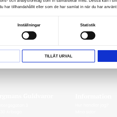
nnons- och analysföretag som vi samarbetar med. Dessa kan i sin
har tillhandahållit eller som de har samlat in när du har använt 
Inställningar
Statistik
gravyr och gör smycket personligt och
TILLÅT URVAL
rgmans Guldvaror
Information
Hur handlar jag?
ntorgsgatan 3
Mina sidor
 30 Arboga