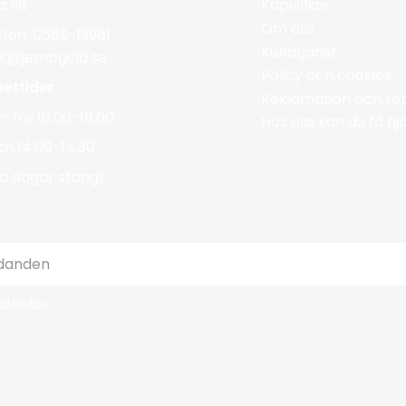
a hit
Köpvillkor
Om oss
efon: 0589-13961
Kundtjänst
ik@jempguld.se
Policy och cookies
ettider
Reklamation och ret
-fre 10.00-18.00
Hos oss kan du få h
ch 14.00-14.30
a dagar stängt
tetspolicy
.