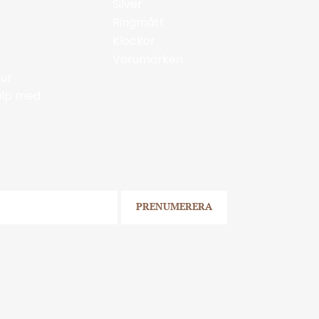
Silver
Ringmått
Klockor
Varumärken
ur
jälp med
PRENUMERERA