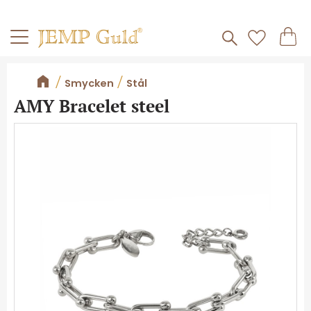
Frakt 59kr
Kundv
Meny
Favorite
Smycken
Stål
AMY Bracelet steel