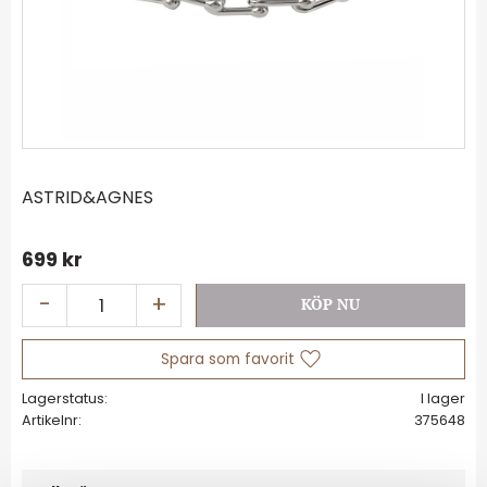
ASTRID&AGNES
699
kr
-
+
Lägg till i favoriter
Lagerstatus
I lager
Artikelnr
375648