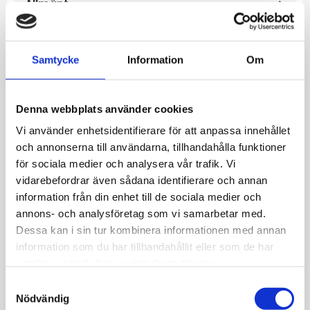
Allmänt
Armband i stål av länkade bitar med oval
form och kulor.
Samtycke
Information
Om
Bredd: 7 mm
Denna webbplats använder cookies
Längd: 18 cm + 4 cm förlängningskedja
Vi använder enhetsidentifierare för att anpassa innehållet
och annonserna till användarna, tillhandahålla funktioner
Färg: Stål
för sociala medier och analysera vår trafik. Vi
vidarebefordrar även sådana identifierare och annan
information från din enhet till de sociala medier och
Material: Stål
annons- och analysföretag som vi samarbetar med.
Dessa kan i sin tur kombinera informationen med annan
information som du har tillhandahållit eller som de har
samlat in när du har använt deras tjänster.
S
JEMP Guld
Nödvändig
a