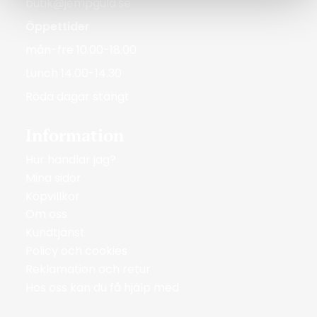
butik@jempguld.se
Öppettider
mån-fre 10.00-18.00
Lunch 14.00-14.30
Röda dagar stängt
Information
Hur handlar jag?
Mina sidor
Köpvillkor
Om oss
Kundtjänst
Policy och cookies
Reklamation och retur
Hos oss kan du få hjälp med