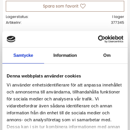
Lägg till i favoriter
Lagerstatus
I lager
Artikelnr
377345
Allmänt
Samtycke
Information
Om
Iris är en 4 mm bred armring med polerad
yta i stål. Armringen är dekorerad med 9
stycken zirkoniastenar som sitter jämnt
Denna webbplats använder cookies
placerade på framsidan av smycket. Med ett
Vi använder enhetsidentifierare för att anpassa innehållet
smidigt gångjärn och klicklås, är armringen
och annonserna till användarna, tillhandahålla funktioner
bekväm att bära och sitter säkert på
för sociala medier och analysera vår trafik. Vi
handleden. Den klassiska designen gör att
vidarebefordrar även sådana identifierare och annan
armbandet kan bäras till vardags som mer
information från din enhet till de sociala medier och
uppklädda tillfällen.
annons- och analysföretag som vi samarbetar med.
• Innerdiameter: 63 x 54 mm • Bredd: 4 mm •
Dessa kan i sin tur kombinera informationen med annan