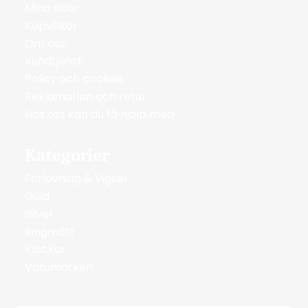
Mina sidor
Köpvillkor
Om oss
Kundtjänst
Policy och cookies
Reklamation och retur
Hos oss kan du få hjälp med
Kategorier
Förlovning & Vigsel
Guld
Silver
Ringmått
Klockor
Varumärken