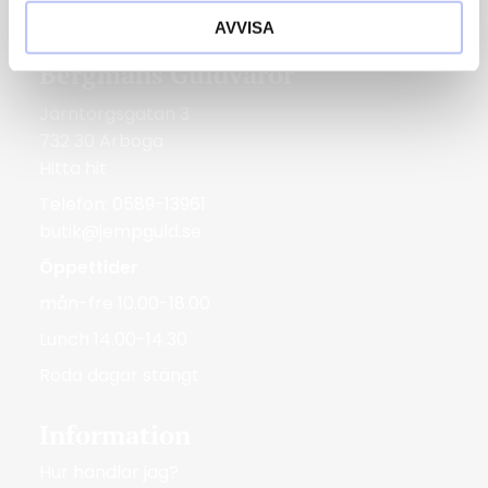
Röda dagar Stängt
AVVISA
Bergmans Guldvaror
Järntorgsgatan 3
732 30 Arboga
Hitta hit
Telefon: 0589-13961
butik@jempguld.se
Öppettider
mån-fre 10.00-18.00
Lunch 14.00-14.30
Röda dagar stängt
Information
Hur handlar jag?