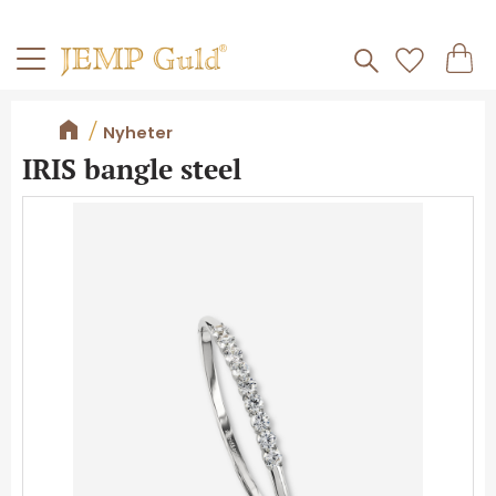
Frakt 59kr
Kundv
Meny
Favorite
Nyheter
IRIS bangle steel