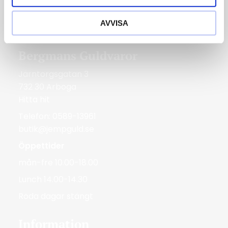
lör 10.00-14.00
AVVISA
Röda dagar Stängt
Bergmans Guldvaror
Järntorgsgatan 3
732 30 Arboga
Hitta hit
Telefon: 0589-13961
butik@jempguld.se
Öppettider
mån-fre 10.00-18.00
Lunch 14.00-14.30
Röda dagar stängt
Information