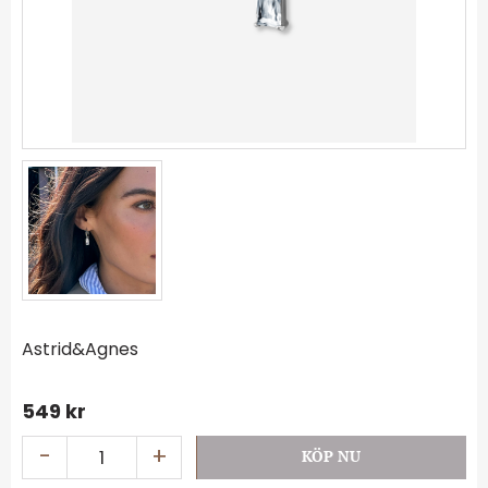
Astrid&Agnes
549
kr
-
+