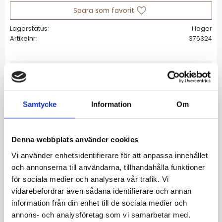
Lägg till i favoriter
Lagerstatus
I lager
Artikelnr
376324
Allmänt
Melinda kreoler är klassiska örhängen
Samtycke
Information
Om
designade för att vara enkla och bekväma
att bära. Örhängena är tillverkade av
guldpläterat stål och har en polerad yta med
Denna webbplats använder cookies
mjuk glans. Melinda är dekorerade med
Vi använder enhetsidentifierare för att anpassa innehållet
rektangulära kristaller från kubisk zirkonia
och annonserna till användarna, tillhandahålla funktioner
som ger ett fint skimmer. Dessa örhängen är
för sociala medier och analysera vår trafik. Vi
perfekta att bära hela dagen, oavsett om du
vidarebefordrar även sådana identifierare och annan
ska till jobbet, klär upp dig eller vill ha ett
information från din enhet till de sociala medier och
dressat smycke till en avslappnad outfit.
annons- och analysföretag som vi samarbetar med.