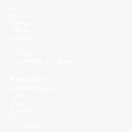
Hur handlar jag?
Mina sidor
Köpvillkor
Om oss
Kundtjänst
Policy och cookies
Reklamation och retur
Hos oss kan du få hjälp med
Kategorier
Förlovning & Vigsel
Guld
Silver
Ringmått
Klockor
Varumärken