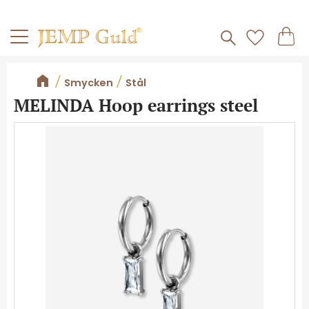
Frakt 59kr
Kundv
Meny
Favorite
Smycken
Stål
MELINDA Hoop earrings steel