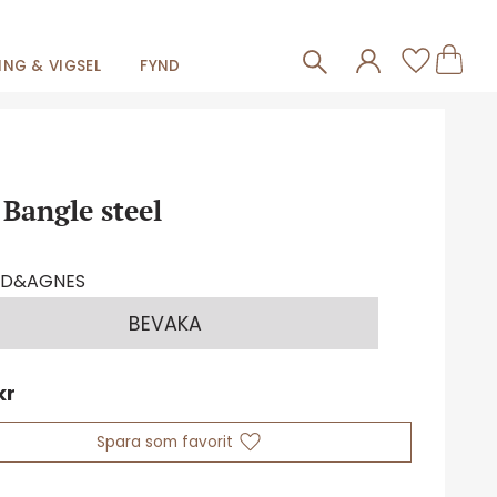
Frakt 59kr
Kundva
Favorit
NG & VIGSEL
FYND
 Bangle steel
ID&AGNES
BEVAKA
kr
Lägg till i favoriter