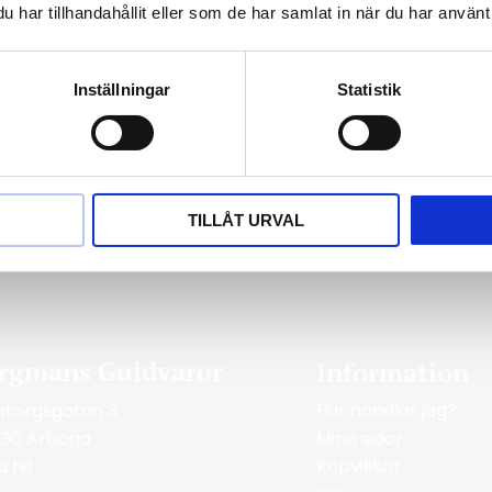
har tillhandahållit eller som de har samlat in när du har använt 
n, som enkelt kan kombineras med
ätt att öppna och stänga och har
Inställningar
Statistik
redd: 8 mm • Höjd: 4 mm • Kirurgiskt
TILLÅT URVAL
rgmans Guldvaror
Information
Hur handlar jag?
ntorgsgatan 3
Mina sidor
 30 Arboga
a hit
Köpvillkor