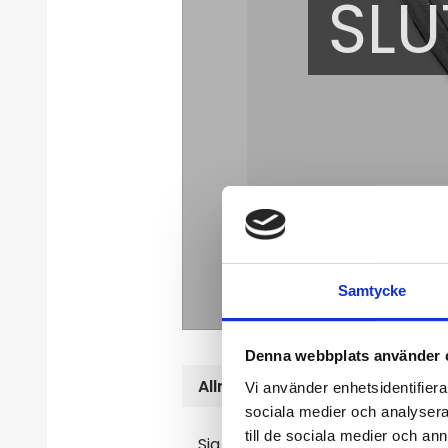
SLU
Samtycke
Denna webbplats använder 
Allmänt
Vi använder enhetsidentifierar
sociala medier och analysera 
till de sociala medier och a
Sia är en enkel och elegant armr