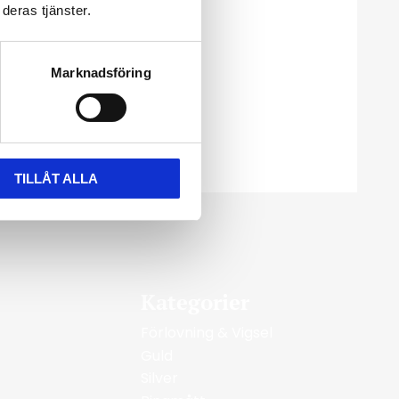
deras tjänster.
Marknadsföring
TILLÅT ALLA
Kategorier
Förlovning & Vigsel
Guld
Silver