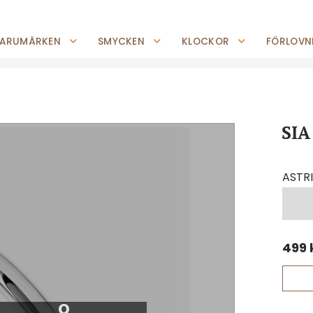
0227-294 05
shop@jempguld.se
Tis-Fre: 10.00-18.00 Lör: 10.00-14.00
ARUMÄRKEN
SMYCKEN
KLOCKOR
FÖRLOVNI
SIA
ASTR
499