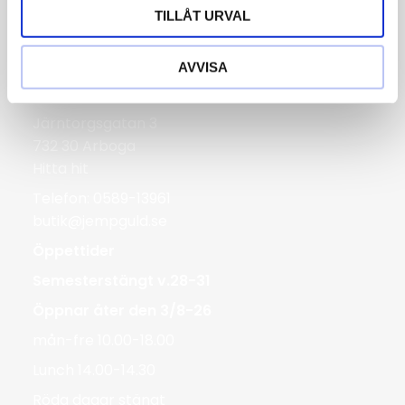
lör 10.00-14.00
TILLÅT URVAL
Röda dagar Stängt
AVVISA
Bergmans Guldvaror
Järntorgsgatan 3
732 30 Arboga
Hitta hit
Telefon: 0589-13961
butik@jempguld.se
Öppettider
Semesterstängt v.28-31
Öppnar åter den 3/8-26
mån-fre 10.00-18.00
Lunch 14.00-14.30
Röda dagar stängt