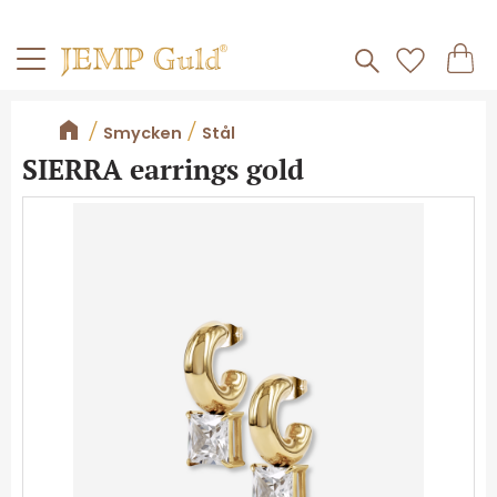
Frakt 59kr
Kundv
Meny
Favorite
Smycken
Stål
SIERRA earrings gold