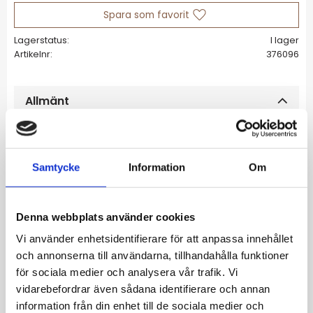
Lägg till i favoriter
Lagerstatus
I lager
Artikelnr
376096
Allmänt
Sierra örhängen är dekorerade med en stor,
fyrkantig kristall av kubisk zirkonia och är
Samtycke
Information
Om
precis så iögonfallande som man vill att ett
statement-smycke ska vara. Dessa
örhängen, tillverkade av guldpläterat stål, är
Denna webbplats använder cookies
ett möte mellan statement och feminin
Vi använder enhetsidentifierare för att anpassa innehållet
elegans. Sierra är lika självklart på en utekväll
och annonserna till användarna, tillhandahålla funktioner
som tills vardags.
för sociala medier och analysera vår trafik. Vi
• Längd: 30 mm • Bredd: 6 mm • Storlek på
vidarebefordrar även sådana identifierare och annan
kristall: 12 mm • Kirurgiskt Rostfritt Stål | 316 •
information från din enhet till de sociala medier och