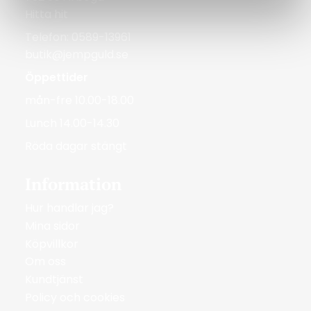
Hitta hit
Telefon: 0589-13961
butik@jempguld.se
Öppettider
mån-fre 10.00-18.00
Lunch 14.00-14.30
Röda dagar stängt
Information
Hur handlar jag?
Mina sidor
Köpvillkor
Om oss
Kundtjänst
Policy och cookies