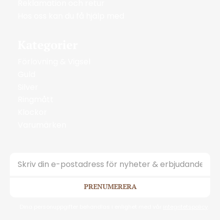
Reklamation och retur
Hos oss kan du få hjälp med
Kategorier
Förlovning & Vigsel
Guld
Silver
Ringmått
Klockor
Varumärken
PRENUMERERA
Dina personuppgifter behandlas i enlighet med vår
integritetspolicy
.