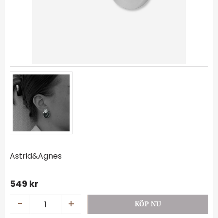
Astrid&Agnes
549
kr
-
+