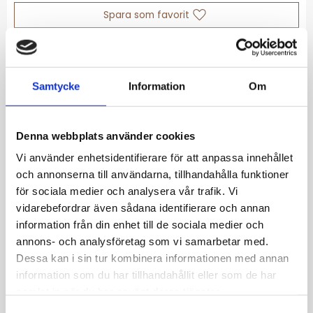
Lägg till i favoriter
Lagerstatus
I lager
Artikelnr
375983
Samtycke
Information
Om
Allmänt
Denna webbplats använder cookies
Lori Long örhängen är en stilren accessoar,
lika vackra till en basic outfit som en mer
Vi använder enhetsidentifierare för att anpassa innehållet
uppklädd. Dessa studs i stål kommer utan
och annonserna till användarna, tillhandahålla funktioner
för sociala medier och analysera vår trafik. Vi
tvekan att bli dina nya go-to örhängen med
vidarebefordrar även sådana identifierare och annan
sin hamrade yta och unika design.
information från din enhet till de sociala medier och
• Längd: 27 mm • Bredd: 20 mm • Kirurgiskt
annons- och analysföretag som vi samarbetar med.
Rostfritt Stål | 316
Dessa kan i sin tur kombinera informationen med annan
information som du har tillhandahållit eller som de har
samlat in när du har använt deras tjänster.
S