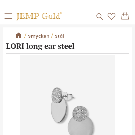
Frakt 59kr
Kundv
Meny
Favorite
Smycken
Stål
LORI long ear steel