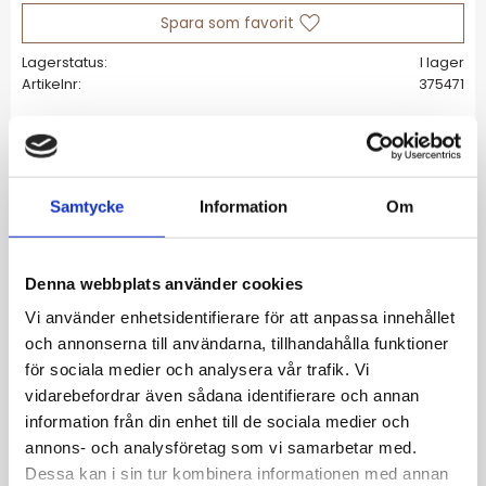
Lägg till i favoriter
Lagerstatus
I lager
Artikelnr
375471
Allmänt
Samtycke
Information
Om
Angelina Pearl örhängen är en modern
tappning av ett klassiskt pärlörhänge.
Tillverkade av guldpläterat stål och äkta
Denna webbplats använder cookies
sötvattenspärlor, är dessa örhängen ett
Vi använder enhetsidentifierare för att anpassa innehållet
vackert komplement till alla looks. Varje
och annonserna till användarna, tillhandahålla funktioner
pärla är äkta, vilket innebär att varje örhänge
för sociala medier och analysera vår trafik. Vi
är unikt med variationer i form, storlek och
vidarebefordrar även sådana identifierare och annan
nyans – detta gör att du får ett helt unikt
information från din enhet till de sociala medier och
smycke som ingen annan har.
annons- och analysföretag som vi samarbetar med.
• Längd: 42 mm
Dessa kan i sin tur kombinera informationen med annan