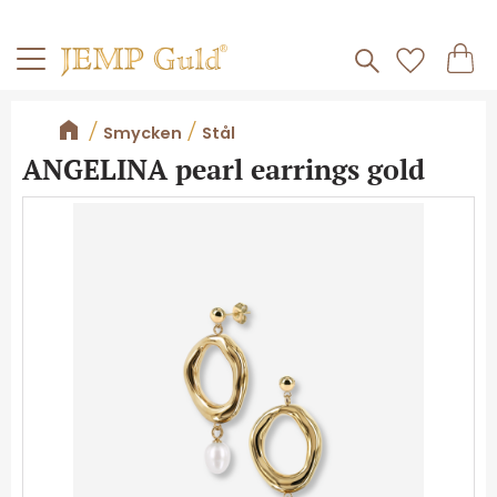
Frakt 59kr
Kundv
Meny
Favorite
Smycken
Stål
ANGELINA pearl earrings gold