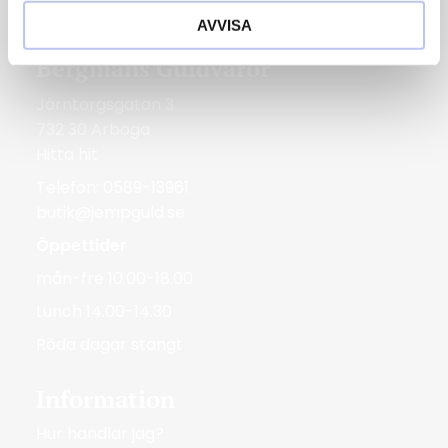
Röda dagar Stängt
AVVISA
Bergmans Guldvaror
Järntorgsgatan 3
732 30 Arboga
Hitta hit
Telefon: 0589-13961
butik@jempguld.se
Öppettider
mån-fre 10.00-18.00
Lunch 14.00-14.30
Röda dagar stängt
Information
Hur handlar jag?