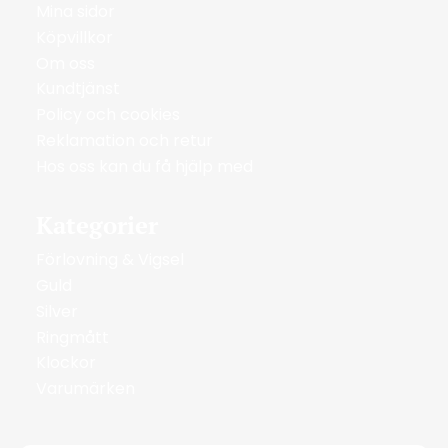
Mina sidor
Köpvillkor
Om oss
Kundtjänst
Policy och cookies
Reklamation och retur
Hos oss kan du få hjälp med
Kategorier
Förlovning & Vigsel
Guld
Silver
Ringmått
Klockor
Varumärken