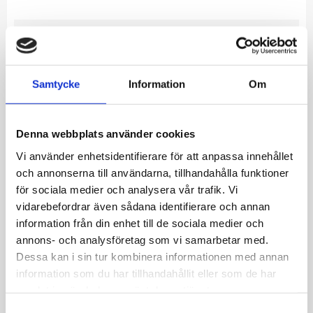
Allmänt
Urtavla: Ljusblå
Samtycke
Information
Om
Glas: Mineralglas
Diameter: 39mm
Tjocklek: 10mm
Denna webbplats använder cookies
Boett: Stål
Vi använder enhetsidentifierare för att anpassa innehållet
Boett färg: Silver
och annonserna till användarna, tillhandahålla funktioner
Armband: Stållänk
för sociala medier och analysera vår trafik. Vi
Bandbredd: 20mm
vidarebefordrar även sådana identifierare och annan
Urverk: Japanskt Miyota Quartz
information från din enhet till de sociala medier och
Datum: Ja
annons- och analysföretag som vi samarbetar med.
Vattenresistans: 10ATM
Dessa kan i sin tur kombinera informationen med annan
information som du har tillhandahållit eller som de har
samlat in när du har använt deras tjänster.
S