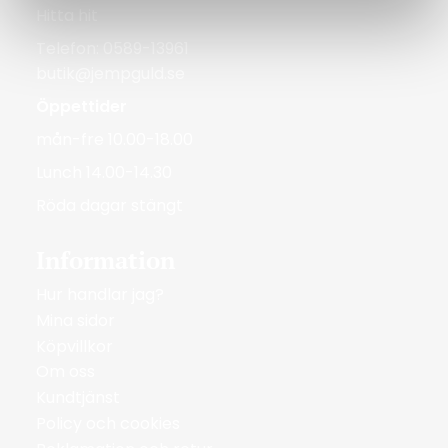
Hitta hit
Telefon: 0589-13961
butik@jempguld.se
Öppettider
mån-fre 10.00-18.00
Lunch 14.00-14.30
Röda dagar stängt
Information
Hur handlar jag?
Mina sidor
Köpvillkor
Om oss
Kundtjänst
Policy och cookies