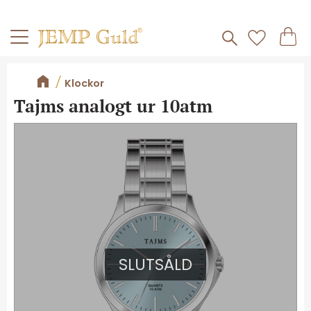
Frakt 59kr
Kundv
Meny
Favorite
Klockor
Tajms analogt ur 10atm
SLUTSÅLD