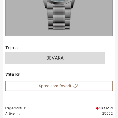
Tajms
BEVAKA
795
kr
Lägg till i favoriter
Lagerstatus
Slutsåld
Artikelnr
25002