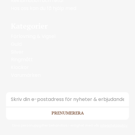
Reklamation och retur
Hos oss kan du få hjälp med
Kategorier
Förlovning & Vigsel
Guld
Silver
Ringmått
Klockor
Varumärken
PRENUMERERA
Dina personuppgifter behandlas i enlighet med vår
integritetspolicy
.