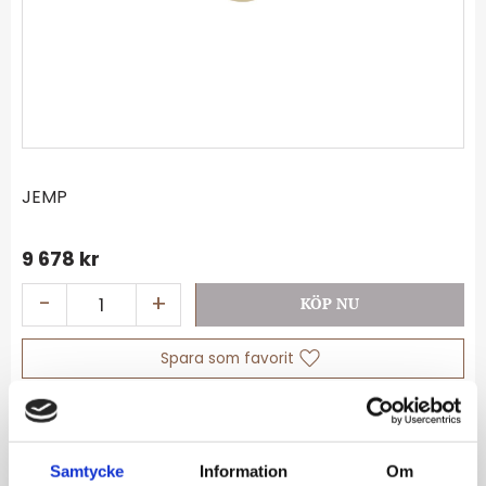
JEMP
9 678
kr
-
+
Lägg till i favoriter
Lagerstatus
I lager
Artikelnr
234291-750-R
Samtycke
Information
Om