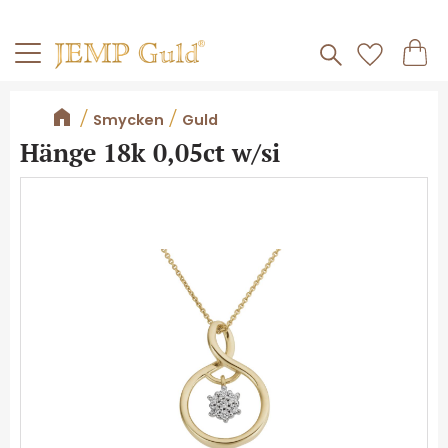
Frakt 59kr
Kundv
Meny
Favorite
Smycken
Guld
Hänge 18k 0,05ct w/si