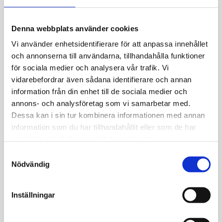
Allmänt
Denna webbplats använder cookies
Hänge i 18k guld med 7st diamanter, totalt
0,05ct w/si. Kedja ingår ej.
Vi använder enhetsidentifierare för att anpassa innehållet
och annonserna till användarna, tillhandahålla funktioner
för sociala medier och analysera vår trafik. Vi
vidarebefordrar även sådana identifierare och annan
information från din enhet till de sociala medier och
annons- och analysföretag som vi samarbetar med.
JEMP Guld
Dessa kan i sin tur kombinera informationen med annan
information som du har tillhandahållit eller som de har
Kungsgatan 30
samlat in när du har använt deras tjänster.
736 32 Kungsör
Hitta hit
S
Nödvändig
a
Telefon: 0227-294 05
m
shop@jempguld.se
t
Inställningar
Öppettider
y
c
tis-fre 10.00-18.00