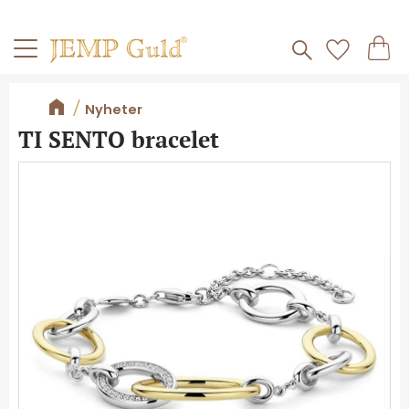
Frakt 59kr
Kundv
Meny
Favorite
Nyheter
TI SENTO bracelet