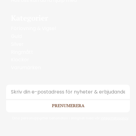
Hos oss kan du få hjälp med
Kategorier
Förlovning & Vigsel
Guld
Silver
Ringmått
Klockor
Varumärken
PRENUMERERA
Dina personuppgifter behandlas i enlighet med vår
integritetspolicy
.