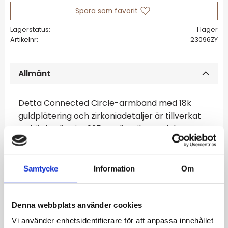
Lägg till i favoriter
Lagerstatus
I lager
Artikelnr
23096ZY
Allmänt
Detta Connected Circle-armband med 18k
guldplätering och zirkoniadetaljer är tillverkat
av högkvalitativt 925 sterlingsilver och har en
raffinerad, symbolisk design. Armbandet
består av sammanvävda cirklar i en
kombination av silver, 18k guldpläterade
Samtycke
Information
Om
accenter och cirklar infattade med
glittrande zirkoniastenar. Zirkoniens subtila
briljans skapar ett elegant ljusspel.
Denna webbplats använder cookies
Vi använder enhetsidentifierare för att anpassa innehållet
De sammanflätade cirklarna symboliserar