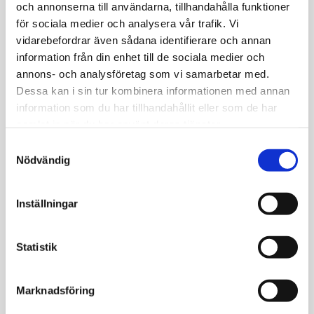
och annonserna till användarna, tillhandahålla funktioner
gemenskap och enighet och skapar en lekfull
för sociala medier och analysera vår trafik. Vi
Circle & Crossover-effekt. Tack vare det
vidarebefordrar även sådana identifierare och annan
justerbara spännet kan armbandet enkelt
information från din enhet till de sociala medier och
skräddarsys för en bekväm passform. Bär
annons- och analysföretag som vi samarbetar med.
det ensamt som en meningsfull detalj eller
Dessa kan i sin tur kombinera informationen med annan
kombinera det med andra armband för en
information som du har tillhandahållit eller som de har
lager-på-lager-look.
samlat in när du har använt deras tjänster.
Längd: 15,6-17,9 cm Bredd: 20,5 mm
S
Nödvändig
a
m
t
Inställningar
y
c
JEMP Guld
k
Statistik
Kungsgatan 30
e
736 32 Kungsör
s
Marknadsföring
Hitta hit
v
a