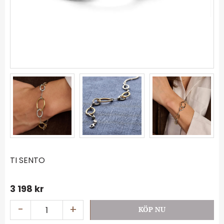
TI SENTO
3 198
kr
-
+