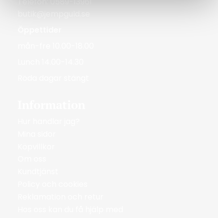
Telefon: 0589-13961
butik@jempguld.se
Öppettider
mån-fre 10.00-18.00
Lunch 14.00-14.30
Röda dagar stängt
Information
Hur handlar jag?
Mina sidor
Köpvillkor
Om oss
Kundtjänst
Policy och cookies
Reklamation och retur
Hos oss kan du få hjälp med