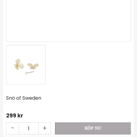
Snö of Sweden
299
kr
-
+