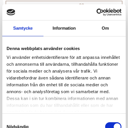
Lägg till i favoriter
Lagerstatus
I lager
Artikelnr
1400-6400257
Samtycke
Information
Om
Allmänt
Denna webbplats använder cookies
Blomformade guldfärgade örhängen med
Vi använder enhetsidentifierare för att anpassa innehållet
mjukt böjda kronblad. En lätt och elegant
och annonserna till användarna, tillhandahålla funktioner
för sociala medier och analysera vår trafik. Vi
detalj för alla tillfällen.
vidarebefordrar även sådana identifierare och annan
Förgylld mässing. Längd: 13 mm. Bredd: 13 mm.
information från din enhet till de sociala medier och
Nickeltestad.
annons- och analysföretag som vi samarbetar med.
Dessa kan i sin tur kombinera informationen med annan
information som du har tillhandahållit eller som de har
samlat in när du har använt deras tjänster.
S
Nödvändig
a