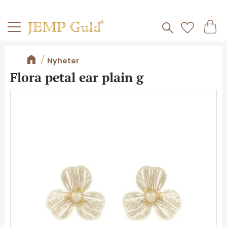
Frakt 59kr
Kundv
Meny
Favorite
Nyheter
Flora petal ear plain g