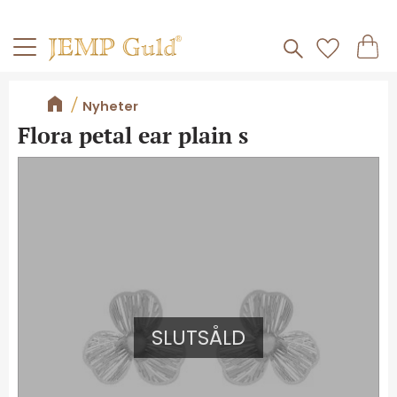
Frakt 59kr
Kundv
Meny
Favorite
Nyheter
Flora petal ear plain s
SLUTSÅLD