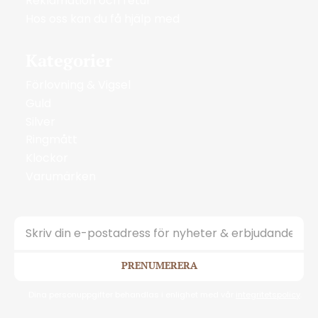
Reklamation och retur
Hos oss kan du få hjälp med
Kategorier
Förlovning & Vigsel
Guld
Silver
Ringmått
Klockor
Varumärken
PRENUMERERA
Dina personuppgifter behandlas i enlighet med vår
integritetspolicy
.