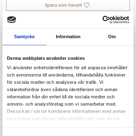
Lägg till i favoriter
Lagerstatus
Slutsåld
Samtycke
Information
Om
Artikelnr
1400-6400256
Allmänt
Denna webbplats använder cookies
Vi använder enhetsidentifierare för att anpassa innehållet
Blomformade silverfärgade örhängen med
och annonserna till användarna, tillhandahålla funktioner
mjukt böjda kronblad. En lätt och elegant
för sociala medier och analysera vår trafik. Vi
detalj för alla tillfällen.
vidarebefordrar även sådana identifierare och annan
information från din enhet till de sociala medier och
mässing. Längd: 13 mm. Bredd: 13 mm.
annons- och analysföretag som vi samarbetar med.
Nickeltestad.
Dessa kan i sin tur kombinera informationen med annan
information som du har tillhandahållit eller som de har
samlat in när du har använt deras tjänster.
S