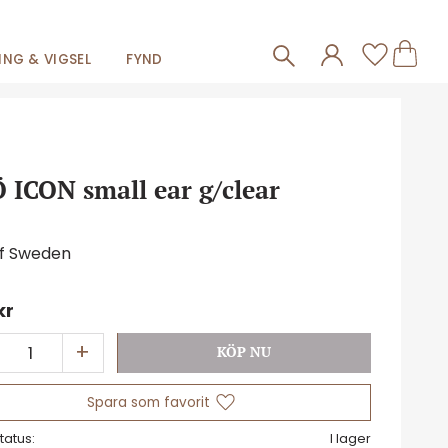
Frakt 59kr
Kundva
Favorit
NG & VIGSEL
FYND
 ICON small ear g/clear
of Sweden
kr
+
Lägg till i favoriter
tatus
I lager