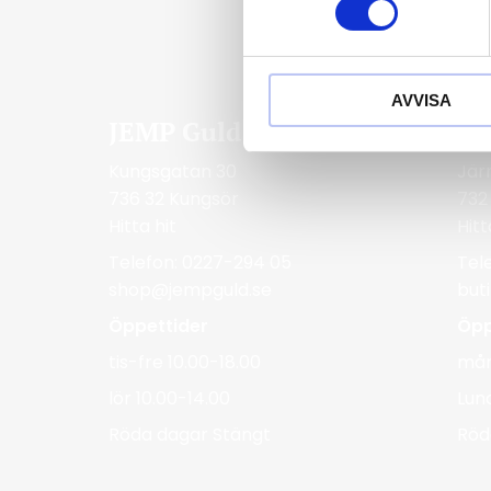
t
y
c
AVVISA
k
JEMP Guld
Be
e
s
Kungsgatan 30
Jär
v
736 32 Kungsör
732
a
Hitta hit
Hitt
l
Telefon: 0227-294 05
Tel
shop@jempguld.se
but
Öppettider
Öpp
tis-fre 10.00-18.00
mån
lör 10.00-14.00
Lun
Röda dagar Stängt
Röd