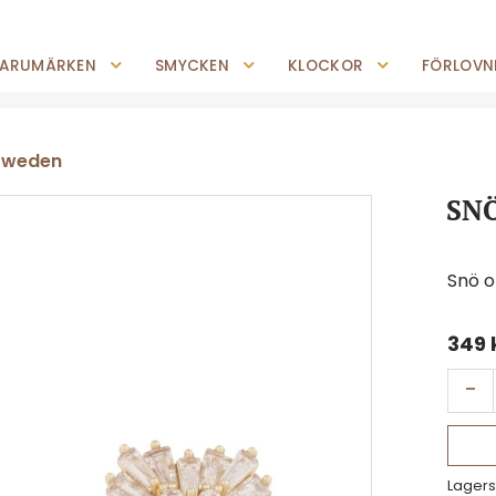
0227-294 05
shop@jempguld.se
Tis-Fre: 10.00-18.00 Lör: 10.00-14.00
ARUMÄRKEN
SMYCKEN
KLOCKOR
FÖRLOVNI
Sweden
SNÖ
Snö 
349
-
Lagers