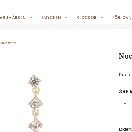
0227-294 05
shop@jempguld.se
Tis-Fre: 10.00-18.00 Lör: 10.00-14.00
ARUMÄRKEN
SMYCKEN
KLOCKOR
FÖRLOVNI
Sweden
Noc
Snö 
399
-
Lagers