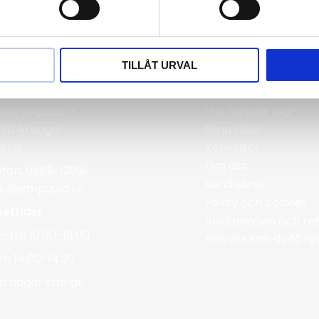
TILLÅT URVAL
rgmans Guldvaror
Information
Hur handlar jag?
ntorgsgatan 3
Mina sidor
 30 Arboga
a hit
Köpvillkor
Om oss
efon: 0589-13961
Kundtjänst
ik@jempguld.se
Policy och cookies
ettider
Reklamation och ret
-fre 10.00-18.00
Hos oss kan du få h
ch 14.00-14.30
a dagar stängt