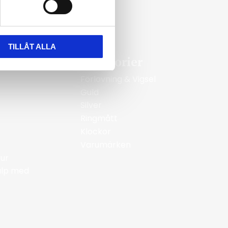
TILLÅT ALLA
Kategorier
Förlovning & Vigsel
Guld
Silver
Ringmått
Klockor
Varumärken
ur
jälp med