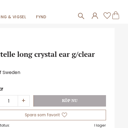
Frakt 59kr
Kundva
Favorit
NG & VIGSEL
FYND
telle long crystal ear g/clear
of Sweden
kr
+
Lägg till i favoriter
tatus
I lager