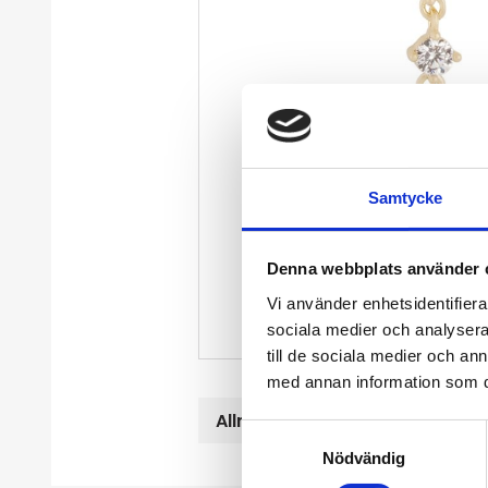
Samtycke
Denna webbplats använder 
Vi använder enhetsidentifierar
sociala medier och analysera 
till de sociala medier och a
med annan information som du 
Allmänt
S
Nödvändig
a
m