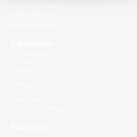
mån-fre 10.00-18.00
Lunch 14.00-14.30
Röda dagar stängt
Information
Hur handlar jag?
Mina sidor
Köpvillkor
Om oss
Kundtjänst
Policy och cookies
Reklamation och retur
Hos oss kan du få hjälp med
Kategorier