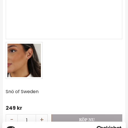
Snö of Sweden
249
kr
-
+