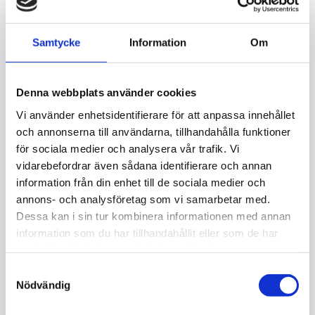
Lägg till i favoriter
Lagerstatus
I lager
Samtycke
Information
Om
Artikelnr
1353-7800012
Denna webbplats använder cookies
Allmänt
Vi använder enhetsidentifierare för att anpassa innehållet
och annonserna till användarna, tillhandahålla funktioner
Silverpläterad mässing.
för sociala medier och analysera vår trafik. Vi
Nickeltestad.
vidarebefordrar även sådana identifierare och annan
information från din enhet till de sociala medier och
annons- och analysföretag som vi samarbetar med.
Dessa kan i sin tur kombinera informationen med annan
information som du har tillhandahållit eller som de har
samlat in när du har använt deras tjänster.
JEMP Guld
S
Nödvändig
Kungsgatan 30
a
736 32 Kungsör
m