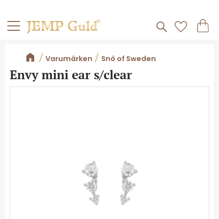
Frakt 59kr
Kundv
Meny
Favorite
Varumärken
Snö of Sweden
Envy mini ear s/clear