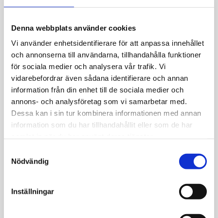
Allmänt
Denna webbplats använder cookies
Guldpläterad Bredd: 4,2mm.
Nickeltestad.
Vi använder enhetsidentifierare för att anpassa innehållet
och annonserna till användarna, tillhandahålla funktioner
för sociala medier och analysera vår trafik. Vi
vidarebefordrar även sådana identifierare och annan
information från din enhet till de sociala medier och
annons- och analysföretag som vi samarbetar med.
JEMP Guld
Dessa kan i sin tur kombinera informationen med annan
information som du har tillhandahållit eller som de har
Kungsgatan 30
samlat in när du har använt deras tjänster.
736 32 Kungsör
Hitta hit
S
Nödvändig
a
Telefon: 0227-294 05
m
shop@jempguld.se
t
Inställningar
Öppettider
y
c
tis-fre 10.00-18.00