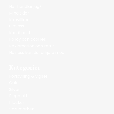
Hur handlar jag?
Mina sidor
Köpvillkor
Om oss
Kundtjänst
Policy och cookies
Reklamation och retur
Hos oss kan du få hjälp med
Kategorier
Förlovning & Vigsel
Guld
Silver
Ringmått
Klockor
Varumärken