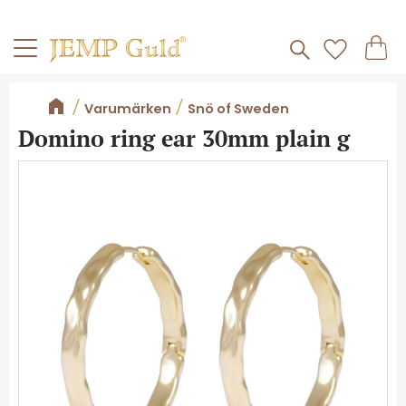
Frakt 59kr
Kundv
Meny
Favorite
Varumärken
Snö of Sweden
Domino ring ear 30mm plain g