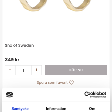
Snö of Sweden
349
kr
-
+
Lägg till i favoriter
Lagerstatus
I lager
Artikelnr
1352-7900257
Samtycke
Information
Om