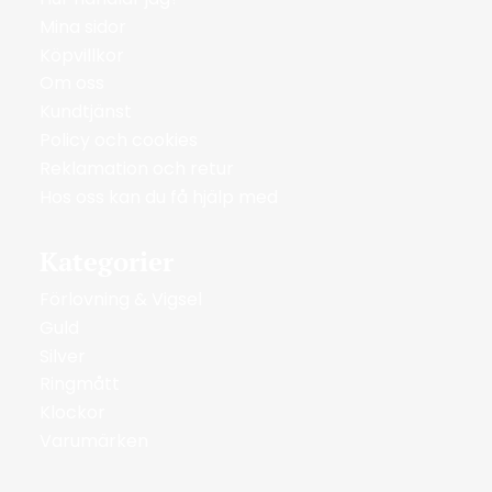
Mina sidor
Köpvillkor
Om oss
Kundtjänst
Policy och cookies
Reklamation och retur
Hos oss kan du få hjälp med
Kategorier
Förlovning & Vigsel
Guld
Silver
Ringmått
Klockor
Varumärken