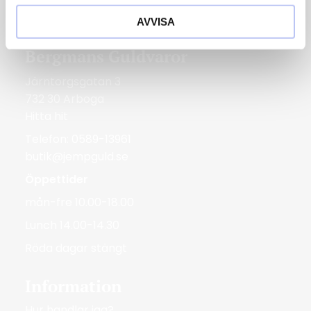
Röda dagar Stängt
AVVISA
Bergmans Guldvaror
Järntorgsgatan 3
732 30 Arboga
Hitta hit
Telefon: 0589-13961
butik@jempguld.se
Öppettider
mån-fre 10.00-18.00
Lunch 14.00-14.30
Röda dagar stängt
Information
Hur handlar jag?