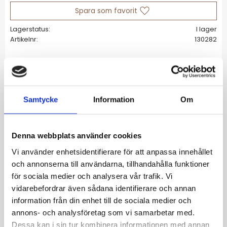
Lägg till i favoriter
Lagerstatus
I lager
Artikelnr
130282
Allmänt
Samtycke
Information
Om
Love Spark kombinerar två av kärlekens
populäraste symboler, hjärtan och glittrande
stenar med rena minimalistiska former som
Denna webbplats använder cookies
andas diskret lyx. Seriens halsband, här i
Vi använder enhetsidentifierare för att anpassa innehållet
blankt rostfritt stål, pryds av ett stiliserat
och annonserna till användarna, tillhandahålla funktioner
hjärta med en liten sten som gnistrar fint som
för sociala medier och analysera vår trafik. Vi
charm på en fasettslipad ankarkedja.
vidarebefordrar även sådana identifierare och annan
Storlek 9x11 mm, halsbandets justerbara
information från din enhet till de sociala medier och
längd 45, 46,5, 48 cm
annons- och analysföretag som vi samarbetar med.
Kubisk zirkonia,blankt rostfritt stål
Dessa kan i sin tur kombinera informationen med annan