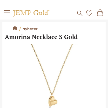
Frakt 59kr
Kundv
Meny
Favorite
Nyheter
Amorina Necklace S Gold