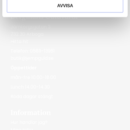
Röda dagar Stängt
AVVISA
Bergmans Guldvaror
Järntorgsgatan 3
732 30 Arboga
Hitta hit
Telefon: 0589-13961
butik@jempguld.se
Öppettider
mån-fre 10.00-18.00
Lunch 14.00-14.30
Röda dagar stängt
Information
Hur handlar jag?
Mina sidor