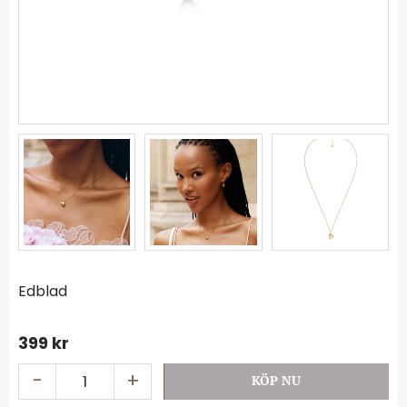
Edblad
399
kr
-
+