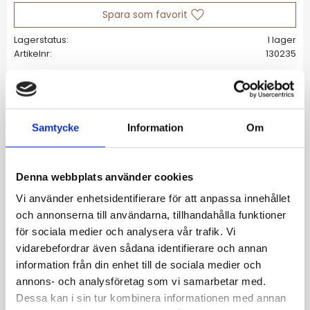
Lägg till i favoriter
Lagerstatus
I lager
Artikelnr
130235
Allmänt
Samtycke
Information
Om
En lekfull och mjuk hjärtform bjuder serien
Amorina på. Här i ett vackert halsband i 14K
guldplätering med en kedja som skrider
Denna webbplats använder cookies
genom hjärtcharmens fäste. Härligt
Vi använder enhetsidentifierare för att anpassa innehållet
lättstylat, och passande som kärleksfull gåva
och annonserna till användarna, tillhandahålla funktioner
till någon du tycker om.
för sociala medier och analysera vår trafik. Vi
vidarebefordrar även sådana identifierare och annan
Storlek 10x10 mm, halsbandets
information från din enhet till de sociala medier och
justerbara längd 42, 43,5, 45 cm
annons- och analysföretag som vi samarbetar med.
Blank 14K guldplätering på rostfritt stål
Dessa kan i sin tur kombinera informationen med annan
Nickelsäkert