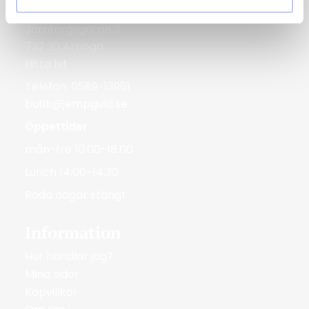
Bergmans Guldvaror
Järntorgsgatan 3
732 30 Arboga
Hitta hit
Telefon: 0589-13961
butik@jempguld.se
Öppettider
mån-fre 10.00-18.00
Lunch 14.00-14.30
Röda dagar stängt
Information
Hur handlar jag?
Mina sidor
Köpvillkor