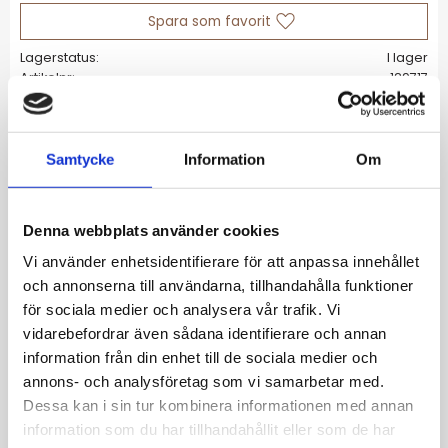
Lägg till i favoriter
Lagerstatus
I lager
Artikelnr
129717
Allmänt
Samtycke
Information
Om
Den mjukt formade kvadraten i vackra
vardagsserien Plaza är din bästa vän för
Denna webbplats använder cookies
stilren styling som sticker ut. Det nättare
Vi använder enhetsidentifierare för att anpassa innehållet
halsbandet, här i blankt rostfritt stål
och annonserna till användarna, tillhandahålla funktioner
för sociala medier och analysera vår trafik. Vi
Storlek 8,4x11,5 mm, halsbandets
vidarebefordrar även sådana identifierare och annan
justerbara längd 42-45 cm
information från din enhet till de sociala medier och
Blankt rostfritt stål
annons- och analysföretag som vi samarbetar med.
Nickelsäkert
Dessa kan i sin tur kombinera informationen med annan
Vattentålig.
information som du har tillhandahållit eller som de har