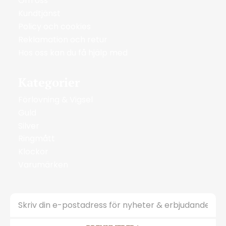
Om oss
Kundtjänst
Policy och cookies
Reklamation och retur
Hos oss kan du få hjälp med
Kategorier
Förlovning & Vigsel
Guld
Silver
Ringmått
Klockor
Varumärken