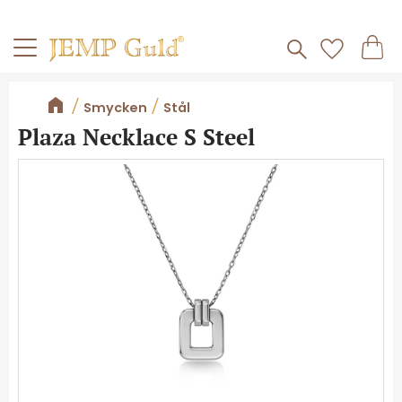
Frakt 59kr
Kundv
Meny
Favorite
Smycken
Stål
Plaza Necklace S Steel