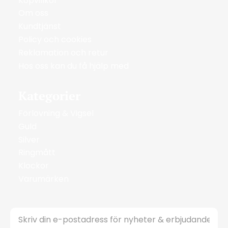
Köpvillkor
Om oss
Kundtjänst
Policy och cookies
Reklamation och retur
Hos oss kan du få hjälp med
Kategorier
Förlovning & Vigsel
Guld
Silver
Ringmått
Klockor
Varumärken