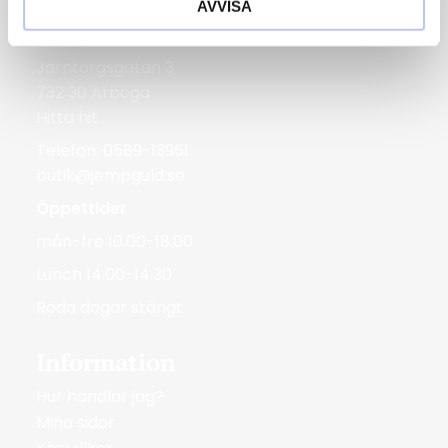
AVVISA
Bergmans Guldvaror
Järntorgsgatan 3
732 30 Arboga
Hitta hit
Telefon: 0589-13961
butik@jempguld.se
Öppettider
mån-fre 10.00-18.00
Lunch 14.00-14.30
Röda dagar stängt
Information
Hur handlar jag?
Mina sidor