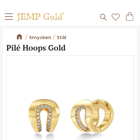
Frakt 59kr
Kundv
Meny
Favorite
Smycken
Stål
Pilé Hoops Gold