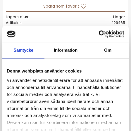
Lägg till i favoriter
Lagerstatus
I lager
Artikelnr
129465
Allmänt
Samtycke
Information
Om
Plié sätter fokus på öronen, med nätta men
uttrycksfulla och spännande former
Denna webbplats använder cookies
inspirerade av den klassiska balettpositionen.
Vi använder enhetsidentifierare för att anpassa innehållet
Här i eleganta hoops i 14K guldplätering. Den
och annonserna till användarna, tillhandahålla funktioner
vackert böjda, speglade designen kantad av
för sociala medier och analysera vår trafik. Vi
glittrande stenar, är lika fin framifrån som
vidarebefordrar även sådana identifierare och annan
bakifrån. Matcha gärna med andra
information från din enhet till de sociala medier och
favoritörhängen och skapa en alldeles egen,
annons- och analysföretag som vi samarbetar med.
unik look.
Dessa kan i sin tur kombinera informationen med annan
Kubisk zirkonia
information som du har tillhandahållit eller som de har