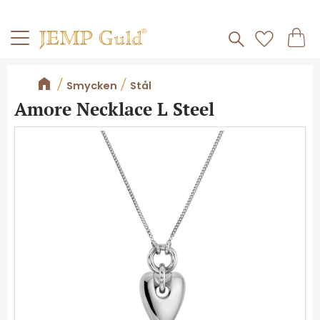
Frakt 59kr
Kundv
Meny
Favorite
Smycken
Stål
Amore Necklace L Steel