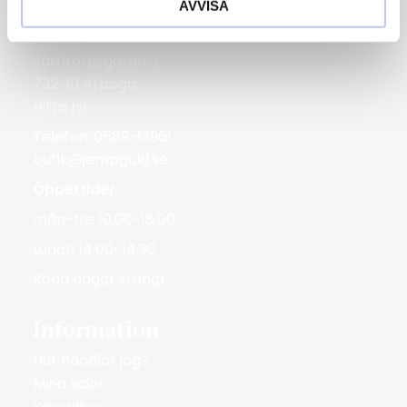
AVVISA
Bergmans Guldvaror
Järntorgsgatan 3
732 30 Arboga
Hitta hit
Telefon: 0589-13961
butik@jempguld.se
Öppettider
mån-fre 10.00-18.00
Lunch 14.00-14.30
Röda dagar stängt
Information
Hur handlar jag?
Mina sidor