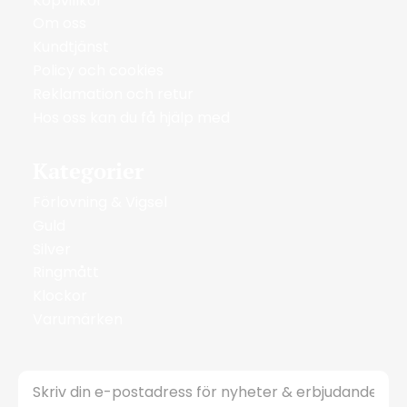
Köpvillkor
Om oss
Kundtjänst
Policy och cookies
Reklamation och retur
Hos oss kan du få hjälp med
Kategorier
Förlovning & Vigsel
Guld
Silver
Ringmått
Klockor
Varumärken