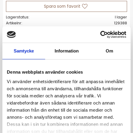
Lägg till i favoriter
Lagerstatus
I lager
Artikelnr
129388
Allmänt
Samtycke
Information
Om
Ett stiliserat hjärta spelar huvudrollen i serien
Amore. En kärleksyttring med attityd där
Denna webbplats använder cookies
fästet skrider genom hjärtat för en modern
Vi använder enhetsidentifierare för att anpassa innehållet
look och vacker rörelse. Här i ett längre
och annonserna till användarna, tillhandahålla funktioner
halsband i blankt rostfritt stål.
för sociala medier och analysera vår trafik. Vi
Storlek 19x12 mm, total höjd 25 mm,
vidarebefordrar även sådana identifierare och annan
halsbandets justerbara längd 45-48 cm
information från din enhet till de sociala medier och
Blankt rostfritt stål
annons- och analysföretag som vi samarbetar med.
Nickelsäkert
Dessa kan i sin tur kombinera informationen med annan
Vattentålig.
information som du har tillhandahållit eller som de har