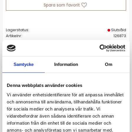
Lägg till i favoriter
Lagerstatus
Slutsåld
Artikelnr
126873
Allmänt
Samtycke
Information
Om
Crown Hoops har den fint infattade klara
stenen hängade i ringen. Klassiska örhängen
Denna webbplats använder cookies
som är fina att bära till både vardags och
fest. Den hängande stenen går att ta av från
Vi använder enhetsidentifierare för att anpassa innehållet
ringen och du kan också hänga på något
och annonserna till användarna, tillhandahålla funktioner
mer. Crown hoops ses här i blankt rostfritt
för sociala medier och analysera vår trafik. Vi
vidarebefordrar även sådana identifierare och annan
stål.
information från din enhet till de sociala medier och
Storlek på dekoration 5 mm, kubisk
annons- och analysföretag som vi samarbetar med.