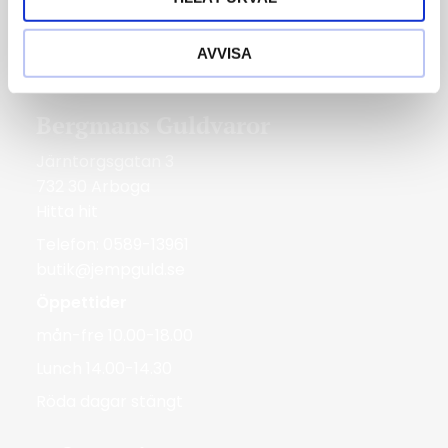
tis-fre 10.00-18.00
lör 10.00-14.00
AVVISA
Röda dagar Stängt
Bergmans Guldvaror
Järntorgsgatan 3
732 30 Arboga
Hitta hit
Telefon: 0589-13961
butik@jempguld.se
Öppettider
mån-fre 10.00-18.00
Lunch 14.00-14.30
Röda dagar stängt