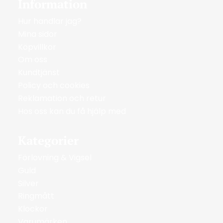
Information
Hur handlar jag?
Mina sidor
Köpvillkor
Om oss
Kundtjänst
Policy och cookies
Reklamation och retur
Hos oss kan du få hjälp med
Kategorier
Förlovning & Vigsel
Guld
Silver
Ringmått
Klockor
Varumärken