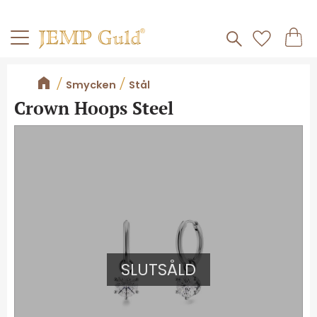
Frakt 59kr
Kundv
Meny
Favorite
Smycken
Stål
Crown Hoops Steel
SLUTSÅLD