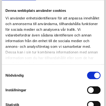
Allmänt
Denna webbplats använder cookies
Hänge i 18k guld, tass prydd med cz stenar
Vi använder enhetsidentifierare för att anpassa innehållet
och annonserna till användarna, tillhandahålla funktioner
för sociala medier och analysera vår trafik. Vi
vidarebefordrar även sådana identifierare och annan
information från din enhet till de sociala medier och
JEMP Guld
annons- och analysföretag som vi samarbetar med.
Dessa kan i sin tur kombinera informationen med annan
Kungsgatan 30
information som du har tillhandahållit eller som de har
736 32 Kungsör
samlat in när du har använt deras tjänster.
Hitta hit
S
Telefon: 0227-294 05
Nödvändig
a
shop@jempguld.se
m
t
Öppettider
Inställningar
y
tis-fre 10.00-18.00
c
lör 10.00-14.00
k
Statistik