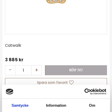
Catwalk
3 885
kr
-
+
Lägg till i favoriter
Lagerstatus
I lager
Artikelnr
12500YCZ
Samtycke
Information
Om