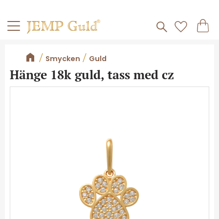
Frakt 59kr
Kundv
Meny
Favorite
Smycken
Guld
Hänge 18k guld, tass med cz