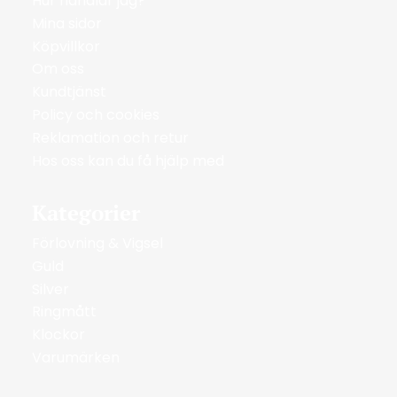
Hur handlar jag?
Mina sidor
Köpvillkor
Om oss
Kundtjänst
Policy och cookies
Reklamation och retur
Hos oss kan du få hjälp med
Kategorier
Förlovning & Vigsel
Guld
Silver
Ringmått
Klockor
Varumärken