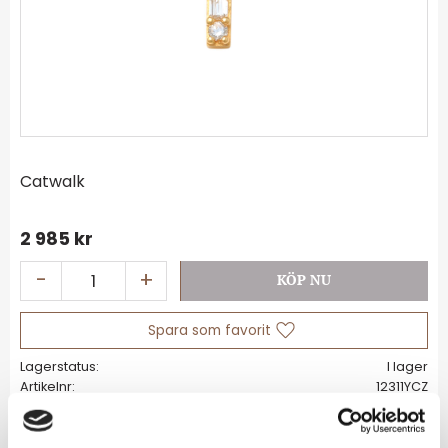
Catwalk
2 985
kr
-
+
Lägg till i favoriter
Lagerstatus
I lager
Artikelnr
12311YCZ