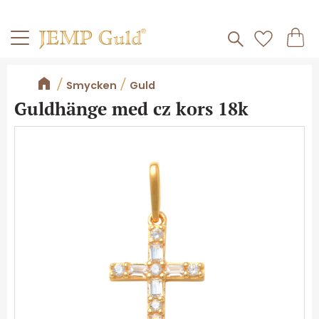
Frakt 59kr
Kundv
Meny
Favorite
Smycken
Guld
Guldhänge med cz kors 18k