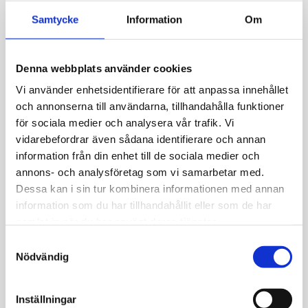
Allmänt
Samtycke
Information
Om
Vackert guldhänge i återvunnet 18 karats
guld med gnistrande cz-stenar, Cubic
Denna webbplats använder cookies
Zirconia föreställande ett vackert kors.
Vi använder enhetsidentifierare för att anpassa innehållet
Mått:
9,25 x 19 mm (med öglan)
och annonserna till användarna, tillhandahålla funktioner
Vikt:
0,5 gram
för sociala medier och analysera vår trafik. Vi
vidarebefordrar även sådana identifierare och annan
information från din enhet till de sociala medier och
annons- och analysföretag som vi samarbetar med.
Dessa kan i sin tur kombinera informationen med annan
information som du har tillhandahållit eller som de har
JEMP Guld
samlat in när du har använt deras tjänster.
Kungsgatan 30
S
736 32 Kungsör
Nödvändig
a
Hitta hit
m
t
Telefon: 0227-294 05
Inställningar