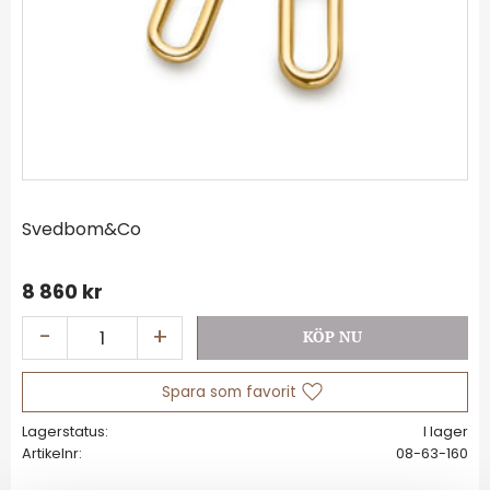
Svedbom&Co
8 860
kr
-
+
Lägg till i favoriter
Lagerstatus
I lager
Artikelnr
08-63-160