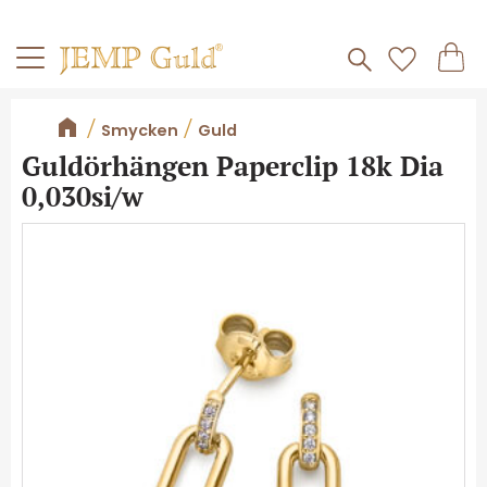
Frakt 59kr
Kundv
Meny
Favorite
Smycken
Guld
Guldörhängen Paperclip 18k Dia
0,030si/w