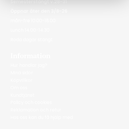
Semesterstängt v.28-31
Öppnar åter den 3/8-26
mån-fre 10.00-18.00
Lunch 14.00-14.30
Röda dagar stängt
Information
Hur handlar jag?
Mina sidor
Köpvillkor
Om oss
Kundtjänst
Policy och cookies
Reklamation och retur
Hos oss kan du få hjälp med