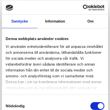
Allmänt
Samtycke
Information
Om
Örhängen 18k rg paperclip. Diamant 0,030ct
si/w
Nettovikt: 1.7 g
Denna webbplats använder cookies
Vi använder enhetsidentifierare för att anpassa innehållet
och annonserna till användarna, tillhandahålla funktioner
för sociala medier och analysera vår trafik. Vi
vidarebefordrar även sådana identifierare och annan
information från din enhet till de sociala medier och
JEMP Guld
annons- och analysföretag som vi samarbetar med.
Kungsgatan 30
Dessa kan i sin tur kombinera informationen med annan
736 32 Kungsör
information som du har tillhandahållit eller som de har
Hitta hit
samlat in när du har använt deras tjänster.
Telefon: 0227-294 05
S
Nödvändig
a
shop@jempguld.se