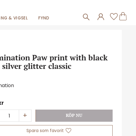
Frakt 59kr
Kundva
Favorit
NG & VIGSEL
FYND
ination Paw print with black
silver glitter classic
nation
kr
+
Lägg till i favoriter