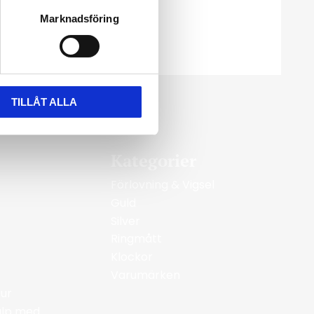
Marknadsföring
TILLÅT ALLA
Kategorier
Förlovning & Vigsel
Guld
Silver
Ringmått
Klockor
Varumärken
ur
jälp med