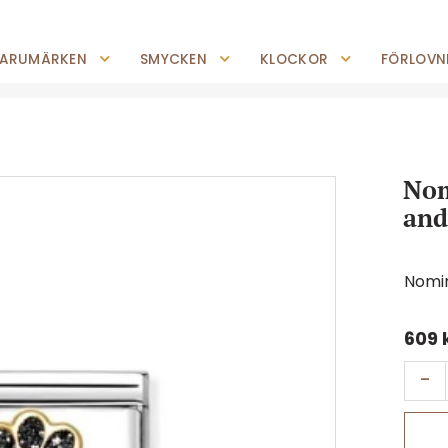
0227-294 05
shop@jempguld.se
Tis-Fre: 10.00-18.00 Lör: 10.00-14.00
ARUMÄRKEN
SMYCKEN
KLOCKOR
FÖRLOVNI
Nom
and 
Nomi
609
-