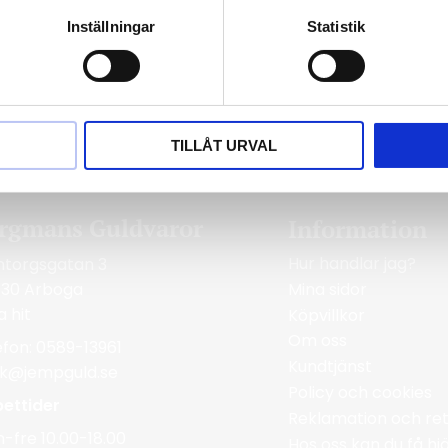
Inställningar
Statistik
TILLÅT URVAL
rgmans Guldvaror
Information
Hur handlar jag?
ntorgsgatan 3
Mina sidor
 30 Arboga
a hit
Köpvillkor
Om oss
efon: 0589-13961
Kundtjänst
ik@jempguld.se
Policy och cookies
ettider
Reklamation och ret
-fre 10.00-18.00
Hos oss kan du få h