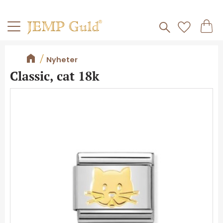
Frakt 59kr
Kundv
Meny
Favorite
Nyheter
Classic, cat 18k