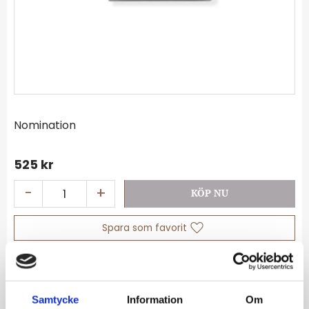
Nomination
525
kr
-
+
Lägg till i favoriter
Lagerstatus
I lager
Artikelnr
030162-53
Samtycke
Information
Om