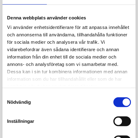
Allmänt
Denna webbplats använder cookies
Originallänk till Nominatin classic armband
med katthuvud i bundet gult guld.
Vi använder enhetsidentifierare för att anpassa innehållet
och annonserna till användarna, tillhandahålla funktioner
för sociala medier och analysera vår trafik. Vi
vidarebefordrar även sådana identifierare och annan
information från din enhet till de sociala medier och
annons- och analysföretag som vi samarbetar med.
JEMP Guld
Dessa kan i sin tur kombinera informationen med annan
information som du har tillhandahållit eller som de har
Kungsgatan 30
samlat in när du har använt deras tjänster.
736 32 Kungsör
Hitta hit
S
Nödvändig
a
Telefon: 0227-294 05
m
shop@jempguld.se
t
Inställningar
Öppettider
y
c
tis-fre 10.00-18.00