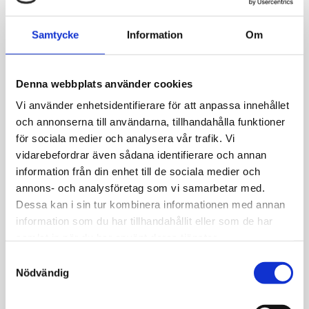
Telefon: 0227-294 05
shop@jempguld.se
Samtycke
Information
Om
Öppettider
tis-fre 10.00-18.00
Denna webbplats använder cookies
lör 10.00-14.00
Vi använder enhetsidentifierare för att anpassa innehållet
och annonserna till användarna, tillhandahålla funktioner
Röda dagar Stängt
för sociala medier och analysera vår trafik. Vi
vidarebefordrar även sådana identifierare och annan
Bergmans Guldvaror
information från din enhet till de sociala medier och
Järntorgsgatan 3
annons- och analysföretag som vi samarbetar med.
732 30 Arboga
Dessa kan i sin tur kombinera informationen med annan
Hitta hit
information som du har tillhandahållit eller som de har
samlat in när du har använt deras tjänster.
Telefon: 0589-13961
S
butik@jempguld.se
Nödvändig
a
Öppettider
m
mån-fre 10.00-18.00
t