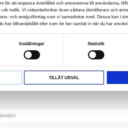
e för att anpassa innehållet och annonserna till användarna, tillh
rgmans Guldvaror
Information
vår trafik. Vi vidarebefordrar även sådana identifierare och anna
nnons- och analysföretag som vi samarbetar med. Dessa kan i sin
Hur handlar jag?
ntorgsgatan 3
har tillhandahållit eller som de har samlat in när du har använt 
Mina sidor
 30 Arboga
a hit
Köpvillkor
Om oss
efon: 0589-13961
Inställningar
Statistik
Kundtjänst
ik@jempguld.se
Policy och cookies
ettider
Reklamation och ret
-fre 10.00-18.00
Hos oss kan du få h
TILLÅT URVAL
ch 14.00-14.30
a dagar stängt
tetspolicy
.