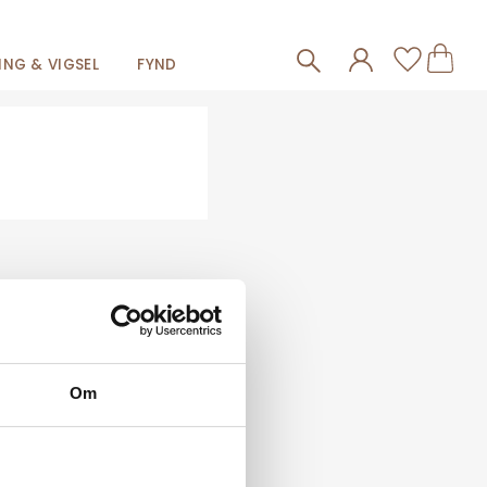
Frakt 59kr
Kundva
Favorit
NG & VIGSEL
FYND
Om