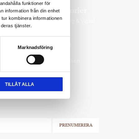
andahålla funktioner för
Kategorier
n information från din enhet
 tur kombinera informationen
Förlovning & Vigsel
deras tjänster.
Guld
Silver
Ringmått
Marknadsföring
Klockor
Varumärken
ur
jälp med
TILLÅT ALLA
PRENUMERERA