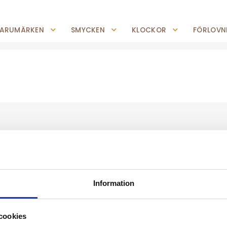
0227-294 05
shop@jempguld.se
Tis-Fre: 10.00-18.00 Lör: 10.00-14.00
ARUMÄRKEN
SMYCKEN
KLOCKOR
FÖRLOVNI
Information
cookies