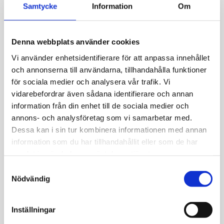
Öppettider
Samtycke
Information
Om
tis-fre 10.00-18.00
lör 10.00-14.00
Denna webbplats använder cookies
Röda dagar Stängt
Vi använder enhetsidentifierare för att anpassa innehållet
och annonserna till användarna, tillhandahålla funktioner
Bergmans Guldvaror
för sociala medier och analysera vår trafik. Vi
vidarebefordrar även sådana identifierare och annan
Järntorgsgatan 3
information från din enhet till de sociala medier och
732 30 Arboga
annons- och analysföretag som vi samarbetar med.
Hitta hit
Dessa kan i sin tur kombinera informationen med annan
Telefon: 0589-13961
information som du har tillhandahållit eller som de har
butik@jempguld.se
samlat in när du har använt deras tjänster.
Öppettider
S
Nödvändig
a
mån-fre 10.00-18.00
m
Lunch 14.00-14.30
t
Inställningar
y
Röda dagar stängt