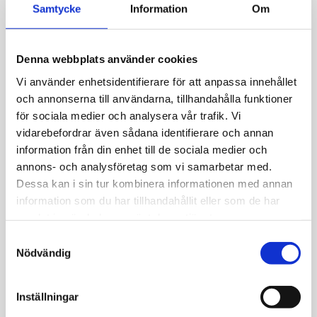
Öppettider
Samtycke
Information
Om
tis-fre 10.00-18.00
lör 10.00-14.00
Denna webbplats använder cookies
Röda dagar Stängt
Vi använder enhetsidentifierare för att anpassa innehållet
och annonserna till användarna, tillhandahålla funktioner
Bergmans Guldvaror
för sociala medier och analysera vår trafik. Vi
vidarebefordrar även sådana identifierare och annan
Järntorgsgatan 3
information från din enhet till de sociala medier och
732 30 Arboga
annons- och analysföretag som vi samarbetar med.
Hitta hit
Dessa kan i sin tur kombinera informationen med annan
Telefon: 0589-13961
information som du har tillhandahållit eller som de har
butik@jempguld.se
samlat in när du har använt deras tjänster.
Öppettider
S
Nödvändig
a
mån-fre 10.00-18.00
m
Lunch 14.00-14.30
t
Inställningar
y
Röda dagar stängt